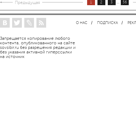
...
Предыдущая
1
2
3
56
О НАС
ПОДПИСКА
РЕК
Запрещается копирование любого
контента, опубликованного на сайте
sovsibir.ru без разрешения редакции и
без указания активной гиперссылки
на источник