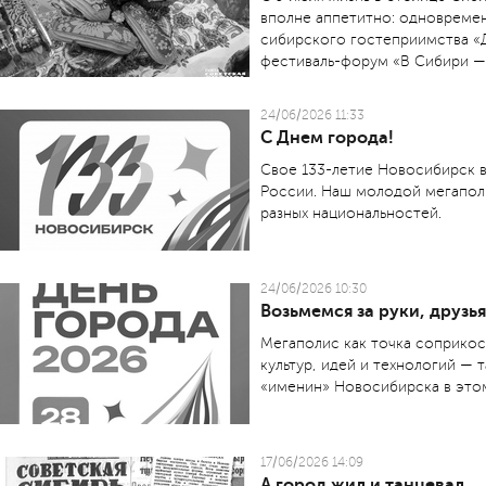
вполне аппетитно: одновреме
сибирского гостеприимства «
фестиваль-форум «В Сибири — 
24/06/2026 11:33
С Днем города!
Свое 133-летие Новосибирск в
России. Наш молодой мегапол
разных национальностей.
24/06/2026 10:30
Возьмемся за руки, друзья
Мегаполис как точка соприкос
культур, идей и технологий — 
«именин» Новосибирска в этом
17/06/2026 14:09
А город жил и танцевал