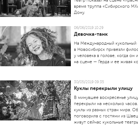
театр показал на сцене «Красн
время труппа «Сибир­ского МХ
Дону.
06/06/2019 10:29
Девочка-танк
На Международный кукольный 
в Новосибирск привезли фило
у человека в голове, когда он 
на сцене — Герда и ее живая к
30/05/2019 09:35
Куклы перекрыли улицу
В минувшее воскресенье улицу
перекрыли на несколько часов
куклы из разных стран мира. 
поговорила с гостями из Швец
живут сейчас кукольные театр