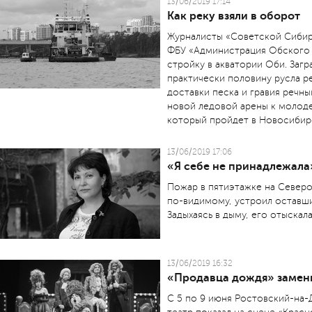
13/06/2019 17:14
Как реку взяли в оборот
Журналисты «Советской Сиби
ФБУ «Администрация Обского 
стройку в акватории Оби. Заг
практически половину русла р
доставки песка и гравия речн
новой ледовой арены к молод
который пройдет в Новосибирс
13/06/2019 17:06
«Я себе не принадлежала
Пожар в пятиэтажке на Север
по-видимому, устроил оставши
Задыхаясь в дыму, его отыскала
13/06/2019 16:32
«Продавца дождя» замен
С 5 по 9 июня Ростовский-на