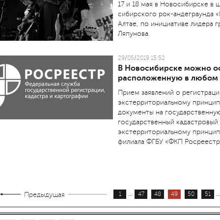
17 и 18 мая в Новосибирске в
сибирского рок-андеграунда «
Алтае, по инициативе лидера 
Ляпунова.
29/05/2019 15:52
В Новосибирске можно о
расположенную в любом 
Прием заявлений о регистраци
экстерриториальному принципу
документы на государственную
государственный кадастровый
экстерриториальному принцип
филиала ФГБУ «ФКП Росреестр
...
..
Предыдущая
1
47
48
49
50
51