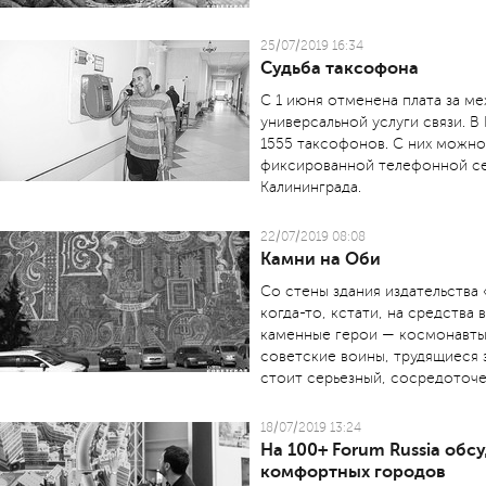
25/07/2019 16:34
Судьба таксофона
C 1 июня отменена плата за м
универсальной услуги связи. 
1555 таксофонов. С них можно
фиксированной телефонной сет
Калининграда.
22/07/2019 08:08
Камни на Оби
Со стены здания издательства
когда-то, кстати, на средства 
каменные герои — космонавты 
советские воины, трудящиеся 
стоит серьезный, сосредоточе
18/07/2019 13:24
На 100+ Forum Russia обс
комфортных городов