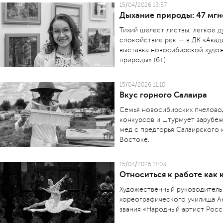
15/04/2026 13:57
Дыхание природы: 47 мг
Тихий шелест листвы, легкое д
спокойствие рек — в ДК «Акад
выставка новосибирской худо
природы» (6+).
15/04/2026 11:10
Вкус горного Салаира
Семья новосибирских пчелово
конкурсов и штурмует зарубе
мед с предгорья Салаирского 
Востоке.
15/04/2026 11:03
Относиться к работе как 
Художественный руководитель
хореографического училища А
звания «Народный артист Рос