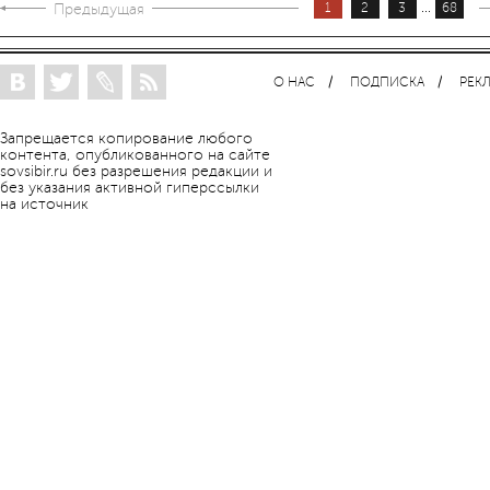
...
Предыдущая
1
2
3
68
О НАС
ПОДПИСКА
РЕК
Запрещается копирование любого
контента, опубликованного на сайте
sovsibir.ru без разрешения редакции и
без указания активной гиперссылки
на источник