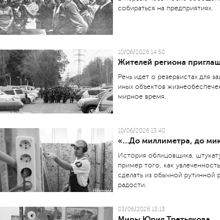
собираться на предприятиях.
10/06/2026 14:50
Жителей региона пригла
Речь идет о резервистах для з
иных объектов жизнеобеспечен
мирное время.
10/06/2026 13:40
«…До миллиметра, до ми
История облицовщика, штукат
пример того, как увлеченност
сделать из обычной рутинной 
радости.
03/06/2026 13:13
Миры Юрия Третьякова