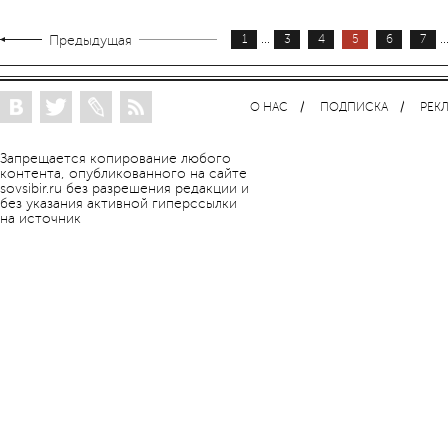
...
..
Предыдущая
1
3
4
5
6
7
О НАС
ПОДПИСКА
РЕК
Запрещается копирование любого
контента, опубликованного на сайте
sovsibir.ru без разрешения редакции и
без указания активной гиперссылки
на источник