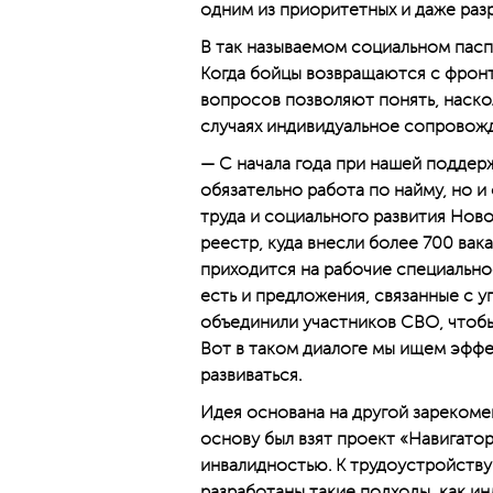
одним из приоритетных и даже раз
В так называемом социальном пасп
Когда бойцы возвращаются с фронт
вопросов позволяют понять, наско
случаях индивидуальное сопровожд
— С начала года при нашей поддер
обязательно работа по найму, но и
труда и социального развития Нов
реестр, куда внесли более 700 вак
приходится на рабочие специальнос
есть и предложения, связанные с 
объединили участников СВО, чтобы
Вот в таком диалоге мы ищем эфф
развиваться.
Идея основана на другой зарекоме
основу был взят проект «Навигато
инвалидностью. К трудоустройству
разработаны такие подходы, как и