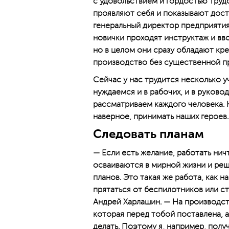
с удовольствием и гордостью труд
проявляют себя и показывают дост
генеральный директор предприятия
новички проходят инструктаж и вво
но в целом они сразу обладают кр
производство без существенной п
Сейчас у нас трудится несколько у
нуждаемся и в рабочих, и в руково
рассматриваем каждого человека. 
наверное, принимать наших героев.
Следовать планам
— Если есть желание, работать нич
осваиваются в мирной жизни и реш
планов. Это такая же работа, как н
прятаться от беспилотников или ст
Андрей Харлашин. — На производств
которая перед тобой поставлена, а
делать. Поэтому я, например, пол