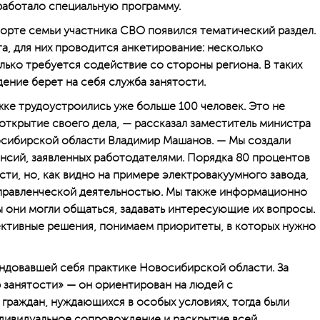
работало специальную программу.
орте семьи участника СВО появился тематический раздел.
а, для них проводится анкетирование: несколько
лько требуется содействие со стороны региона. В таких
ение берет на себя служба занятости.
жке трудоустроились уже больше 100 человек. Это не
 открытие своего дела, — рассказал заместитель министра
осибирской области Владимир Машанов. — Мы создали
ансий, заявленных работодателями. Порядка 80 процентов
ти, но, как видно на примере электровакуумного завода,
управленческой деятельностью. Мы также информационно
 они могли общаться, задавать интересующие их вопросы.
ективные решения, понимаем приоритеты, в которых нужно
ндовавшей себя практике Новосибирской области. За
р занятости» — он ориентирован на людей с
 граждан, нуждающихся в особых условиях, тогда были
ндивидуальное сопровождение и раскрытие всей