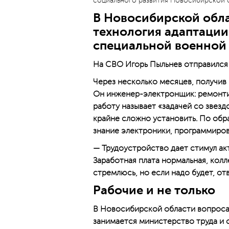
социального развития Новосибирской 
В Новосибирской обла
технология адаптации
специальной военной
На СВО Игорь Пыльнев отправился в
Через несколько месяцев, получив 
Он инженер-электронщик: ремонти
работу называет «задачей со звезд
крайне сложно установить. По обр
знание электроники, программиров
— Трудо­уст­ройство дает стимул ак
Заработная плата нормальная, колл
стремлюсь, но если надо будет, от
Рабочие и не только
В Новосибирской области вопроса
занимается министерство труда и 