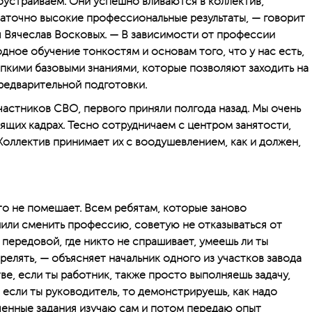
оустраиваем. Они успешно вливаются в коллектив,
аточно высокие профессиональные результаты, — говорит
 Вячеслав Восковых. — В зависимости от профессии
дное обучение тонкостям и основам того, что у нас есть,
епкими базовыми знаниями, которые позволяют заходить на
редварительной подготовки.
частников СВО, первого приняли полгода назад. Мы очень
дящих кадрах. Тесно сотрудничаем с центром занятости,
Коллектив принимает их с воодушевлением, как и должен,
то не помешает. Всем ребятам, которые заново
или сменить профессию, советую не отказываться от
а передовой, где никто не спрашивает, умеешь ли ты
релять, — объясняет начальник одного из участков завода
е, если ты работник, также просто выполняешь задачу,
 если ты руководитель, то демонстрируешь, как надо
ученные задания изучаю сам и потом передаю опыт