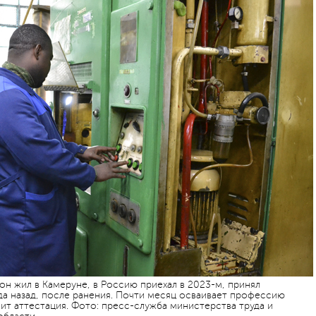
он жил в Камеруне, в Россию приехал в 2023-м, принял
да назад, после ранения. Почти месяц осваивает профессию
т аттестация. Фото: пресс-служба министерства труда и