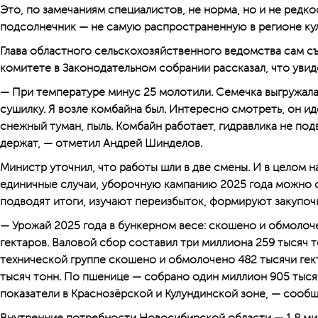
Это, по замечаниям специалистов, не норма, но и не редкос
подсолнечник — не самую распространенную в регионе кул
Глава областного сельскохозяйственного ведомства сам съ
комитете в Законодательном собрании рассказал, что увид
— При температуре минус 25 молотили. Семечка выгружала
сушилку. Я возле комбайна был. Интересно смотреть, он ид
снежный туман, пыль. Комбайн работает, гидравлика не по
держат, — отметил Андрей Шинделов.
Министр уточнил, что работы шли в две смены. И в целом н
единичные случаи, уборочную кампанию 2025 года можно 
подводят итоги, изучают переизбыток, формируют закупочн
— Урожай 2025 года в бункерном весе: скошено и обмолоч
гектаров. Валовой сбор составил три миллиона 259 тысяч т
технической группе скошено и обмолочено 482 тысячи гек
тысяч тонн. По пшенице — собрано один миллион 905 тыс
показатели в Краснозёрской и Кулундинской зоне, — сооб