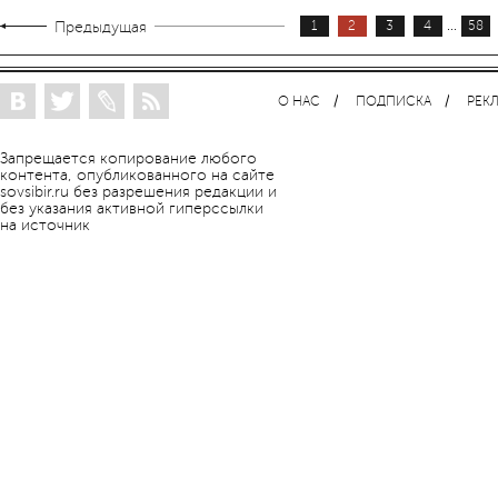
...
Предыдущая
1
2
3
4
58
О НАС
ПОДПИСКА
РЕК
Запрещается копирование любого
контента, опубликованного на сайте
sovsibir.ru без разрешения редакции и
без указания активной гиперссылки
на источник