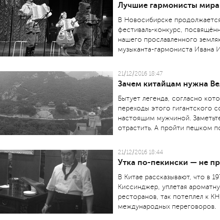
Лучшие гармонисты мира
В Новосибирске продолжаетс
фестиваль-конкурс, посвящён
нашего прославленного земля
музыканта-гармониста Ивана 
21/12/2016 18:47
Зачем китайцам нужна Ве
Бытует легенда, согласно кот
переходы этого гигантского с
настоящим мужчиной. Заметьте
отрастить. А пройти пешком п
21/12/2016 18:44
Утка по-пекински — не пр
В Китае рассказывают, что в 1
Киссинджер, уплетая ароматну
ресторанов, так потеплел к КН
международных переговоров.