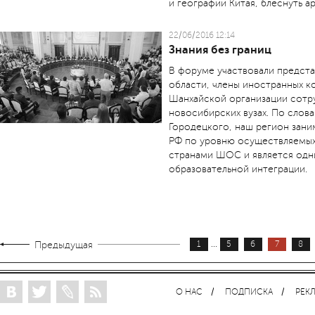
и географии Китая, блеснуть 
22/06/2016 12:14
Знания без границ
В форуме участвовали предст
области, члены иностранных ко
Шанхайской организации сотр
новосибирских вузах. По слов
Городецкого, наш регион зани
РФ по уровню осуществляемых
странами ШОС и является одни
образовательной интеграции.
...
Предыдущая
1
5
6
7
8
О НАС
ПОДПИСКА
РЕК