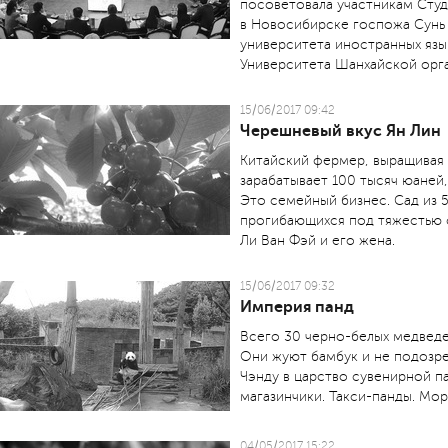
посоветовала участникам Сту
в Новосибирске госпожа Сунь 
университета иностранных язы
Университета Шанхайской орга
15/06/2017 09:42
Черешневый вкус Ян Лин
Китайский фермер, выращивая т
зарабатывает 100 тысяч юаней,
Это семейный бизнес. Сад из 
прогибающихся под тяжестью 
Ли Ван Фэй и его жена.
15/06/2017 09:32
Империя панд
Всего 30 черно-белых медведе
Они жуют бамбук и не подозре
Чэнду в царство сувенирной 
магазинчики. Такси-панды. Мо
04/05/2017 15:22