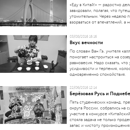
«Еду в Китай!» — радостно дел
завидовали, полагая, что путе
утомительным. Через неделю п
взорваться от впечатлений, а н
03/08/2016 16:16
Вкус вечности
По словам Ван Гэ, учителя кал
помогает настроиться на созе
равновесия. Надо сказать, что
усидчивости и терпения, коло
одновременно спокойствия.
22/06/2016 12:14
Берёзовая Русь и Поднеб
Пять студенческих команд, пр
округа России, собрались на с
участие в конкурсе «Китайски
стояла задача не только прод
запас и чистоту произношения,