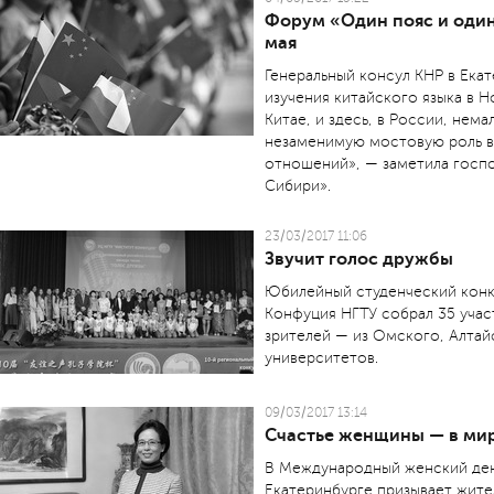
Форум «Один пояс и один
мая
Генеральный консул КНР в Ека
изучения китайского языка в Н
Китае, и здесь, в России, нем
незаменимую мостовую роль в
отношений», — заметила госп
Сибири».
23/03/2017 11:06
Звучит голос дружбы
Юбилейный студенческий конк
Конфуция НГТУ собрал 35 участ
зрителей — из Омского, Алтай
универ­ситетов.
09/03/2017 13:14
Счастье женщины — в ми
В Международный женский ден
Екатеринбурге призывает жит