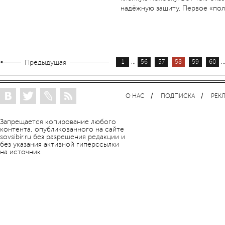
надёжную защиту. Первое «полу
...
..
Предыдущая
1
56
57
58
59
60
О НАС
ПОДПИСКА
РЕК
Запрещается копирование любого
контента, опубликованного на сайте
sovsibir.ru без разрешения редакции и
без указания активной гиперссылки
на источник