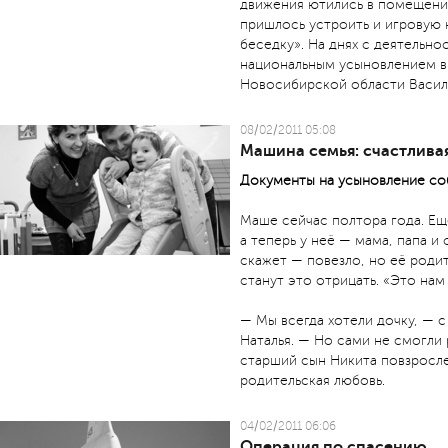
движения ютились в помещении
пришлось устроить и игровую 
беседку». На днях с деятельно
национальным усыновлением в
Новосибирской области Васи
08/02/2011 05:08
Машина семья: счастлива
Документы на усыновление соб
Маше сейчас полтора года. Ещ
а теперь у неё — мама, папа и
скажет — повезло, но её родит
станут это отрицать. «Это нам
— Мы всегда хотели дочку, — 
Наталья. — Но сами не смогли 
старший сын Никита повзросле
родительская любовь.
04/02/2011 06:06
Операция по спасению