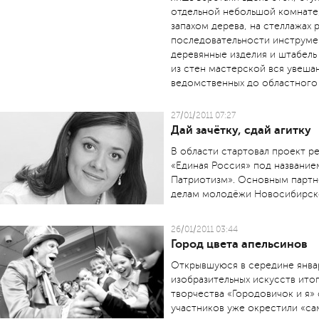
отдельной небольшой комнате
запахом дерева, на стеллажах
последовательности инструмен
деревянные изделия и штабель
из стен мастерской вся увеша
ведомственных до областного 
27/01/2011 07:27
Дай зачётку, сдай агитку
В области стартовал проект р
«Единая Россия» под название
Патриотизм». Основным партн
делам молодёжи Новосибирско
26/01/2011 03:44
Город цвета апельсинов
Открывшуюся в середине янва
изобразительных искусств ито
творчества «Городовичок и я» 
участников уже окрестили «са