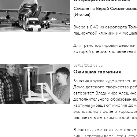
Самолет с Верой Смольниково
(Италия)
Вчера в 8.40 из аэропорта То
пациенткой клиники им.Мешалк
Для транспортировки девочки 
который специально вылетел в
02/02/2011 03:55
Ожившая гармония
Занятия кружка художественно
Дома детского творчества реб
авторитет Владимира Алешина,
дополнительного образования.
картины украшают многие дом
экспозицию в фойе и коридора
расцветать детским способнос
В светлых комнатах мастерской
лишь верстаки вдоль стен, стул