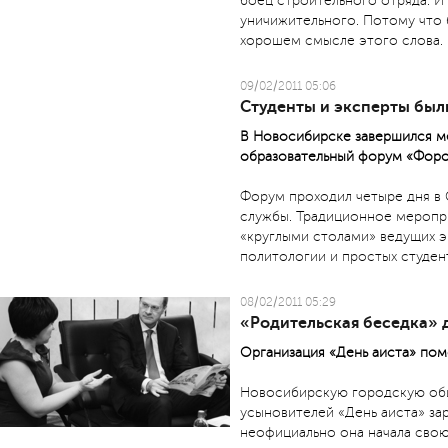
боец строительного отряда. И 
уничижительного. Потому что 
хорошем смысле этого слова.
09/02/2011 05:06
Студенты и эксперты был
В Новосибирске завершился 
образовательный форум «Форо
Форум проходил четыре дня в
службы. Традиционное меропри
«круглыми столами» ведущих э
политологии и простых студен
08/02/2011 05:29
«Родительская беседка» 
Организация «День аиста» помо
Новосибирскую городскую об
усыновителей «День аиста» зар
неофициально она начала свою