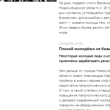
На днях подвели итоги Весенн
Новосибирской области с 16 п
дни согласно устоявшейся тра
бизнесмен, домохозяйка и деп
жест — оказать помощь тем, к
Этим правом более десяти лет
мира.
26/04/2011 04:56
Плохой молодёжи не быв
Некоторые молодые люди счит
приемлемо зарабатывать деньги
Чем дальше от города Новоси
области знают Александра Ив
пробелы в знании героев собс
недостатка патриотического 
О том, в какой степени старш
повышение патриотического д
и деловой современной моло
говорили на объединенном пл