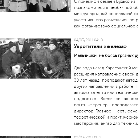
С приемной семьей Будько из
познакомиться в необычной о
международный социальный фо
участники его разъехались по
как организовано социальное о
04/03/2011 04:19
Укротители «железа»
Мальчишки, не боясь грязных р
Два года назад Карасукский 
расширил направление своей д
30 лет назад, преподают автод
других направлений в работе. 
автомотоцентр или технически
подростков. Здесь все как пол
опытные тренеры-преподавател
директор. Главное — есть ос
теоретической и практической
мастерские, ангар для техники.
02/03/2011 06:25