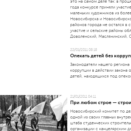
это на самом деле так: в про
года конкурсе приняли участи
маленьких художников из боле
Новосибирска и Новосибирско
районов города не остался в 
участие и сельские районы о
Доволенский, Маслянинский, С
22/01/2011 08:18
Опекать детей без корру
Законодатели нашего региона
коррупции в действии закона 
детей, находящихся под опеко
21/01/2011 04:11
При любом строе — стро
Новосибирский комитет по де
одной из своих главных внутр
штаба студенческих строитель
организации с канцелярским 