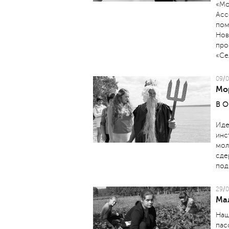
«Мо
Асс
пом
Нов
про
«Се
09/0
Мор
В О
Иде
инс
мол
сде
под
29/0
Мал
Наш
пас