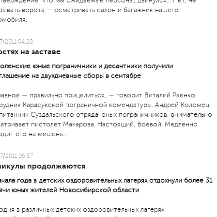
тверждение, что мы ожидаемые персоны, двинулся… Нет, не
рывать ворота — осматривать салон и багажник нашего
омобиля.
7/2011 04:20
остях на заставе
оленские юные пограничники и десантники получили
глашение на двухдневные сборы в сентябре
лавное — правильно прицелиться, — говорит Виталий Раенко,
рудник Карасукской пограничной комендатуры. Андрей Коломец,
питанник Суздальского отряда юных пограничников, внимательно
атривает пистолет Макарова. Настоящий, боевой. Медленно
одит его на мишень…
7/2011 05:57
никулы продолжаются
ачала года в детских оздоровительных лагерях отдохнули более 31
ячи юных жителей Новосибирской области
одня в различных детских оздоровительных лагерях