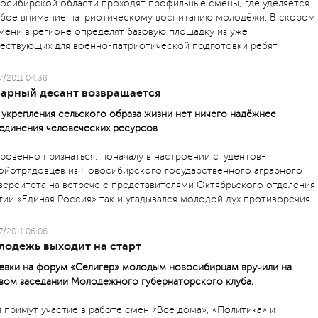
осибирской области проходят профильные смены, где уделяется
бое внимание патриотическому воспитанию молодёжи. В скором
мени в регионе определят базовую площадку из уже
ествующих для военно-патриотической подготовки ребят.
7/2011 04:38
рарный десант возвращается
 укрепления сельского образа жизни нет ничего надёжнее
единения человеческих ресурсов
ровенно признаться, поначалу в настроении студентов-
ойотрядовцев из Новосибирского государственного аграрного
верситета на встрече с представителями Октябрьского отделения
тии «Единая Россия» так и угадывался молодой дух противоречия.
7/2011 06:06
лодежь выходит на старт
евки на форум «Селигер» молодым новосибирцам вручили на
вом заседании Молодежного губернаторского клуба.
 примут участие в работе смен «Все дома», «Политика» и