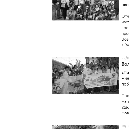
пен
Отч
нас
вос
про
Все
«Ка
22/0
Во
«По
мин
поб
Пое
маг
Удэ
Нов
18/0