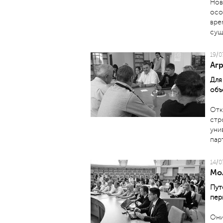
Нов
осо
вре
сущ
19/0
Аг
Для
объ
Отк
стр
уни
пар
14/0
Мо
Пут
пер
Они