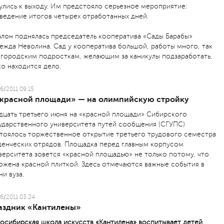
улись к выходу. Им предстояло серьезное мероприятие:
ведение итогов четырех отработанных дней.
алон поднялась председатель кооператива «Сады Барабы»
ежда Неволина. Сад у кооператива большой, работы много, так
 городским подросткам, желающим за каникулы подзаработать,
ко находится дело.
6/2011 09:15
«красной площади» — на олимпийскую стройку
дцать третьего июня на «красной площади» Сибирского
ударственного университета путей сообщения (СГУПС)
тоялось торжественное открытие третьего трудового семестра
денческих отрядов. Площадка перед главным корпусом
верситета зовется «красной площадью» не только потому, что
ожена красной плиткой. Здесь отмечаются важные события в
ни вуза.
6/2011 03:24
аздник «Кантилены»
осибирская школа искусств «Кантилена» воспитывает детей