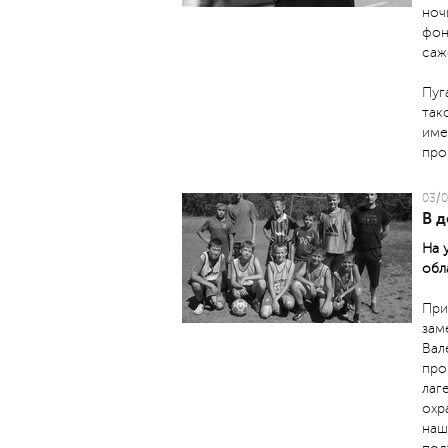
ноч
фон
саж
Пуг
так
име
про
03/0
В 
На 
обл
При
зам
Вал
про
лаг
охр
наш