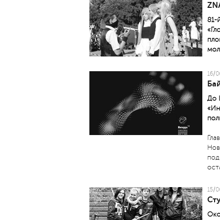
ZN
81-
«Гл
пло
мол
16/0
Ба
До 
«Ин
пол
Гла
Нов
под
ост
15/0
Ст
Око