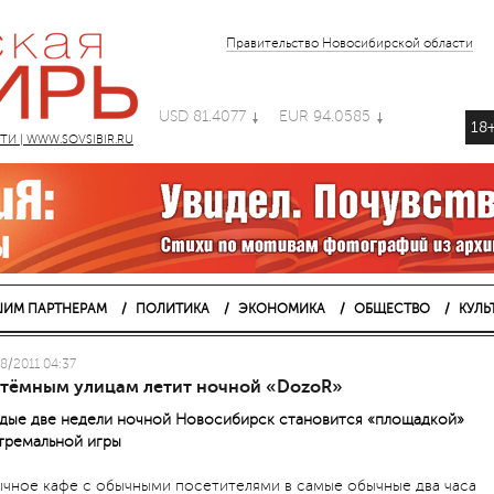
Правительство Новосибирской области
USD 81.4077
EUR 94.0585
18
 | WWW.SOVSIBIR.RU
ИМ ПАРТНЕРАМ
ПОЛИТИКА
ЭКОНОМИКА
ОБЩЕСТВО
КУЛЬ
8/2011 04:37
 тёмным улицам летит ночной «DozoR»
дые две недели ночной Новосибирск становится «площадкой»
тремальной игры
чное кафе с обычными посетителями в самые обычные два часа