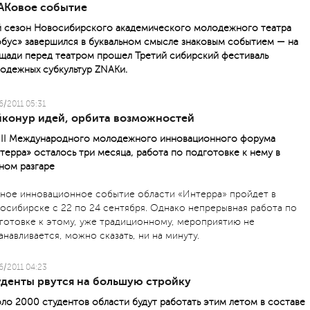
АKовое событие
й сезон Новосибирского академического молодежного театра
обус» завершился в буквальном смысле знаковым событием — на
щади перед театром прошел Третий сибирский фестиваль
одежных субкультур ZNАKи.
6/2011 05:31
йконур идей, орбита возможностей
III Международного молодежного инновационного форума
терра» осталось три месяца, работа по подготовке к нему в
ном разгаре
вное инновационное событие области «Интерра» пройдет в
осибирске с 22 по 24 сентября. Однако непрерывная работа по
готовке к этому, уже традиционному, мероприятию не
анавливается, можно сказать, ни на минуту.
6/2011 04:23
уденты рвутся на большую стройку
ло 2000 студентов области будут работать этим летом в составе