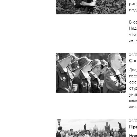
рин
под
В с
Над
что
лег
24/0
С 
Два
гос
сос
сту
уни
выл
жиз
24/0
Пр
Нов