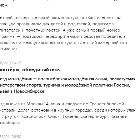
ием
етный концерт детской школы искусств «Кантилена» стал
тоящим праздником для детей и родителей, педагогов,
питателей и почетных гостей. А уже самый первый номер
граммы — подарком: перед зрителями предстал победитель
союзных и международных конкурсов детский камерный хор
нтилена».
6/2011 04:17
лонтёры, объединяйтесь
езд молодёжи» — волонтёрская молодёжная акция, реализуемая
истерством спорта, туризма и молодёжной политики России, —
ывал в Новосибирске
зд выехал из Москвы 14 июня и следует по Транссибирской
истрали, делая остановки в крупных городах, среди которых Улан-
, Иркутск, Красноярск, Омск, Тюмень, Екатеринбург, Казань и
осибирск.
6/2011 06:50