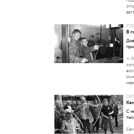
под
отк
авт
27/0
В г
Дов
при
— Г
сот
вос
осм
нав
26/0
Ка
С н
тыс
Сег