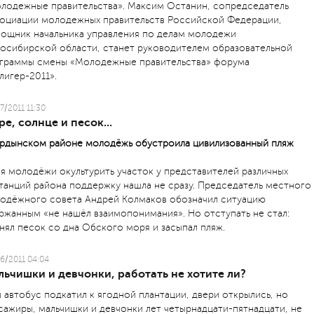
лодежные правительства». Максим Останин, сопредседатель
оциации молодежных правительств Российской Федерации,
ощник начальника управления по делам молодежи
осибирской области, станет руководителем образовательной
граммы смены «Молодежные правительства» форума
лигер-2011».
7/2011 11:30
е, солнце и песок...
рдынском районе молодёжь обустроила цивилизованный пляж
я молодёжи окультурить участок у представителей различных
танций района поддержку нашла не сразу. Председатель местного
одёжного совета Андрей Колмаков обозначил ситуацию
ржанным «не нашёл взаимопонимания». Но отступать не стал:
нял песок со дна Обского моря и засыпал пляж.
6/2011 04:04
ьчишки и девчонки, работать не хотите ли?
 автобус подкатил к ягодной плантации, двери открылись, но
сажиры, мальчишки и девчонки лет четырнадцати-пятнадцати, не