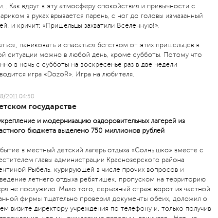
и… Как вдруг в эту атмосферу спокойствия и привычности с
ариком в руках врывается парень, с ног до головы измазанный
ей, и кричит: «Пришельцы захватили Вселенную!».
аться, паниковать и спасаться бегством от этих пришельцев в
ой ситуации можно в любой день, кроме субботы. Потому что
нно в ночь с субботы на воскресенье раз в две недели
водится игра «DozoR». Игра на любителя.
8/2011 04:50
детском государстве
укрепление и модернизацию оздоровительных лагерей из
астного бюджета выделено 750 миллионов рублей
бытие в местный детский лагерь отдыха «Солнышко» вместе с
естителем главы администрации Краснозерского района
ентиной Рыбель, курирующей в числе прочих вопросов и
ведение летнего отдыха ребятишек, пропуском на территорию
еря не послужило. Мало того, серьезный страж ворот из частной
анной фирмы тщательно проверил документы обеих, доложил о
ем визите директору учреждения по телефону и, только получив