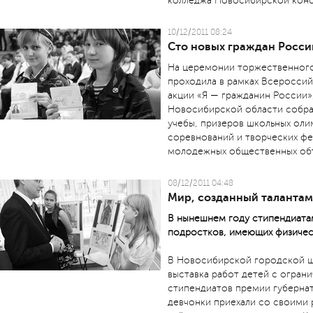
колледжа Новосибирской консе
10/12/2011 08:24
Сто новых граждан Росси
На церемонии торжественного
проходила в рамках Всеросси
акции «Я — гражданин России»
Новосибирской области собрал
учебы, призеров школьных оли
соревнований и творческих фе
молодежных общественных об
08/12/2011 04:48
Мир, созданный таланта
В нынешнем году стипендиатам
подростков, имеющих физичес
В Новосибирской городской ш
выставка работ детей с огра
стипендиатов премии губернат
девчонки приехали со своими 