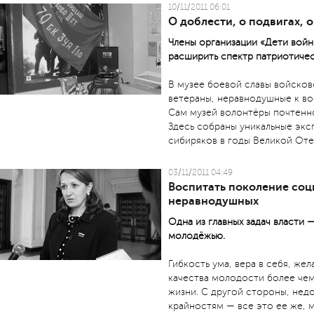
10/11/2011 06:01
О доблести, о подвигах, о
Члены организации «Дети войн
расширить спектр патриотиче
В музее боевой славы войсков
ветераны, неравнодушные к в
Сам музей волонтёры почтенн
Здесь собраны уникальные эк
сибиряков в годы Великой Оте
03/11/2011 04:49
Воспитать поколение соц
неравнодушных
Одна из главных задач власти 
молодёжью.
Гибкость ума, вера в себя, жел
качества молодости более че
жизни. С другой стороны, нед
крайностям — все это ее же,