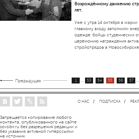
Возрождённому движению стро
лет.
Уже с утра 14 октября в мэри
главному входу заполнили эн
одежде: бойцы студенческих о
церемонию награждения актив
стройотрядов в Новосибирске
...
..
Предыдущая
1
53
54
55
56
57
О НАС
ПОДПИСКА
РЕК
Запрещается копирование любого
контента, опубликованного на сайте
sovsibir.ru без разрешения редакции и
без указания активной гиперссылки
на источник