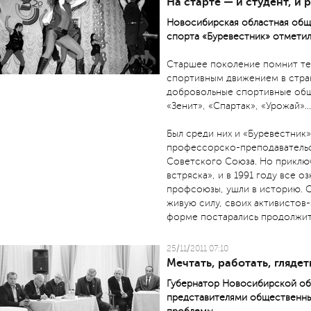
На старте — и студент, и 
Новосибирская областная общ
спорта «Буревестник» отметил
Старшее поколение помнит те 
спортивным движением в стр
добровольные спортивные обще
«Зенит», «Спартак», «Урожай»…
Был среди них и «Буревестник
профессорско-преподавательс
Советского Союза. Но приключ
встряска», и в 1991 году все 
профсоюзы, ушли в историю. 
живую силу, своих активистов-
форме постарались продолжить
25/11/2011 07:10
Мечтать, работать, глядет
Губернатор Новосибирской об
представителями общественны