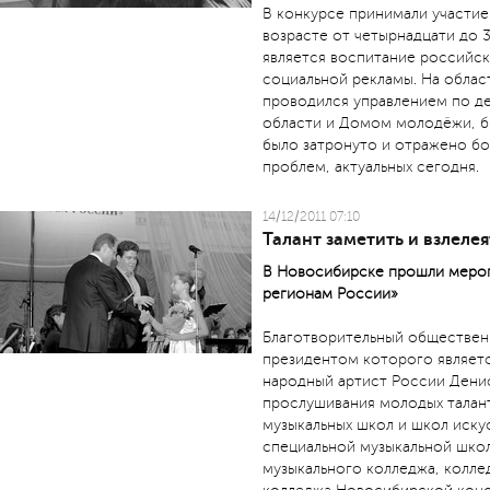
В конкурсе принимали участи
возрасте от четырнадцати до 
является воспитание российс
социальной рекламы. На облас
проводился управлением по 
области и Домом молодёжи, бы
было затронуто и отражено б
проблем, актуальных сегодня.
14/12/2011 07:10
Талант заметить и взлелея
В Новосибирске прошли мероп
регионам России»
Благотворительный обществен
президентом которого являетс
народный артист России Дени
прослушивания молодых талант
музыкальных школ и школ иску
специальной музыкальной шко
музыкального колледжа, коллед