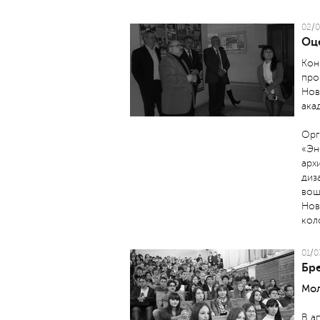
02/0
Оц
Кон
про
Нов
ака
Орг
«Эн
арх
диз
вош
Нов
кол
01/0
Бр
Мол
В а