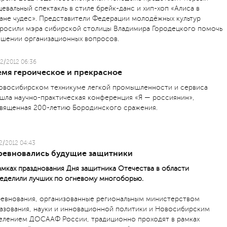
цевальный спектакль в стиле брейк-данс и хип-хоп «Алиса в
ане чудес». Представители Федерации молодёжных культур
росили мэра сибирской столицы Владимира Городецкого помочь
ешении организационных вопросов.
2/2012 06:36
емя героическое и прекрасное
овосибирском техникуме легкой промышленности и сервиса
шла научно-практическая конференция «Я — россиянин»,
вященная 200-летию Бородинского сражения.
2/2012 04:43
ревновались будущие защитники
амках празднования Дня защитника Отечества в области
еделили лучших по огневому многоборью.
евнования, организованные региональным министерством
азования, науки и инновационной политики и Новосибирским
елением ДОСААФ России, традиционно проходят в рамках