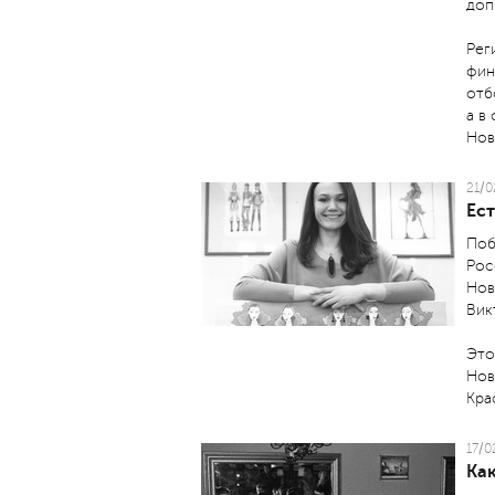
доп
Рег
фин
отб
а в
Нов
21/0
Ес
Поб
Рос
Нов
Вик
Это
Нов
Кра
17/0
Ка