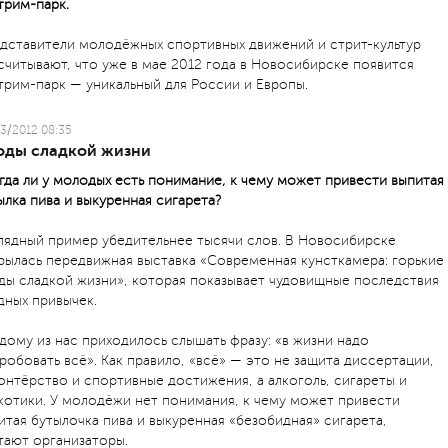
трим-парк.
дставители молодёжных спортивных движений и стрит-культур
считывают, что уже в мае 2012 года в Новосибирске появится
трим-парк — уникальный для России и Европы.
3/2012 08:35
оды сладкой жизни
гда ли у молодых есть понимание, к чему может привести выпитая
ылка пива и выкуренная сигарета?
лядный пример убедительнее тысячи слов. В Новосибирске
рылась передвижная выставка «Современная кунсткамера: горькие
ды сладкой жизни», которая показывает чудовищные последствия
дных привычек.
дому из нас приходилось слышать фразу: «в жизни надо
робовать всё». Как правило, «всё» — это не защита диссертации,
онтёрство и спортивные достижения, а алкоголь, сигареты и
котики. У молодёжи нет понимания, к чему может привести
итая бутылочка пива и выкуренная «безобидная» сигарета,
тают организаторы.