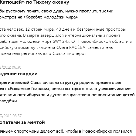
«Катюшей» по Тихому океану
бы русскому понять свою душу, нужно проплыть тысячи
ометров на «Корабле молодёжи мира»
ста человек, 12 стран мира, 48 дней и безграничные просторы
ого океана. В марте завершился интернациональный проект
рабль для молодёжи мира SWY 24». От Новосибирской области в
сийскую команду включена Ольга КАСЁВА, заместитель
дседателя регионального Союза пионеров.
3/2012 06:30
ждение гвардии
региональный Союз силовых структур родины презентовал
ект «Рождение Гвардии», целью которого стало увековечивание
яти воинов-сибиряков и духовно-нравственное воспитание детей
олодёжи.
3/2012 08:37
лопатами за мечтой
ичные» спортсмены делают всё, чтобы в Новосибирске появился