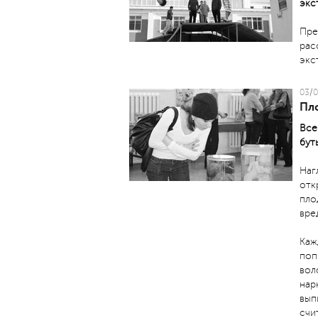
экс
Пре
рас
экс
03/0
Пл
Все
бут
Наг
отк
пло
вре
Каж
поп
вол
нар
вып
счи