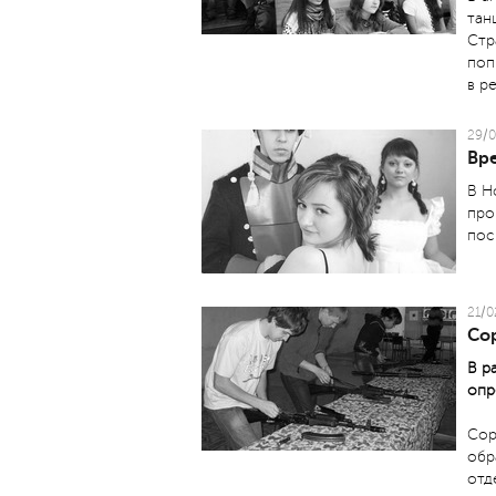
тан
Стр
поп
в р
29/0
Вр
В Н
про
пос
21/0
Со
В р
опр
Сор
обр
отд