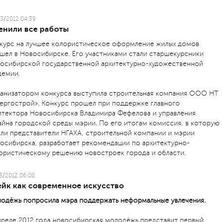
3/2012 04:39
енили все работы
курс на лучшее колористическое оформление жилых домов
шел в Новосибирске. Его участниками стали старшекурсники
осибирской государственной архитектурно-художественной
демии.
анизатором конкурса выступила строительная компания ООО НТ
ергострой». Конкурс прошел при поддержке главного
итектора Новосибирска Владимира Фефелова и управления
айна городской среды мэрии. По его итогам комиссия, в которую
ли представители НГАХА, строительной компании и мэрии
осибирска, разработает рекомендации по архитектурно-
ористическому решению новостроек города и области.
3/2012 06:08
ейк как современное искусство
одёжь попросила мэра поддержать неформальные увлечения.
преле 2012 года новосибирская молодёжь представит первый