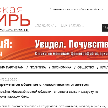
Правительство Новосибирской области
USD 81.4077
EUR 94.0585
18
 | WWW.SOVSIBIR.RU
ИМ ПАРТНЕРАМ
ПОЛИТИКА
ЭКОНОМИКА
ОБЩЕСТВО
КУЛЬ
4/2012 05:50
временное общение с классическим этикетом
одёжь Новосибирской области танцевала вальс и мазурку на
ернаторском балу.
илий Юрченко пригласил студентов-отличников, молодых ученых,