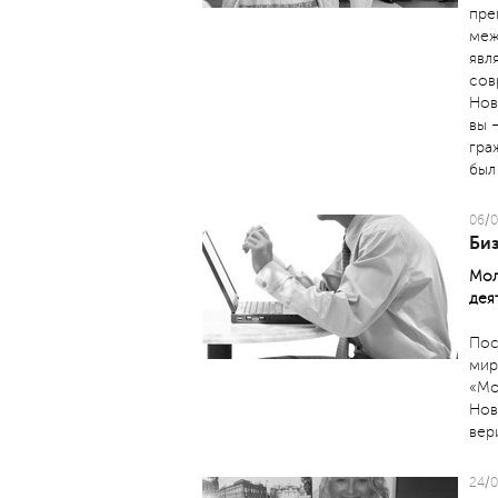
пре
меж
явл
сов
Нов
вы 
гра
был
06/0
Биз
Мол
дея
Пос
мир
«Мо
Нов
вер
24/0