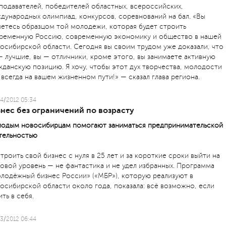
подавателей, победителей областных, всероссийских,
дународных олимпиад, конкурсов, соревнований на бал. «Вы
яетесь образцом той молодежи, которая будет строить
ременную Россию, современную экономику и общество в нашей
осибирской области. Сегодня вы своим трудом уже доказали, что
— лучшие, вы — отличники, кроме этого, вы занимаете активную
жданскую позицию. Я хочу, чтобы этот дух творчества, молодости
 всегда на вашем жизненном пути!» — сказал глава региона.
4/2012 05:34
нес без ограничений по возрасту
одым новосибирцам помогают заниматься предпринимательской
тельностью
троить свой бизнес с нуля в 25 лет и за короткие сроки выйти на
овой уровень — не фантастика и не удел избранных. Программа
лодёжный бизнес России» («МБР»), которую реализуют в
осибирской области около года, показала: всё возможно, если
ить в себя.
3/2012 06:44