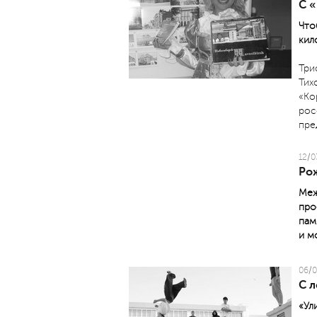
С 
Что
кил
Три
Тих
«Ко
рос
пре
12/0
Ро
Меж
про
пам
и м
06/0
С 
«Ул