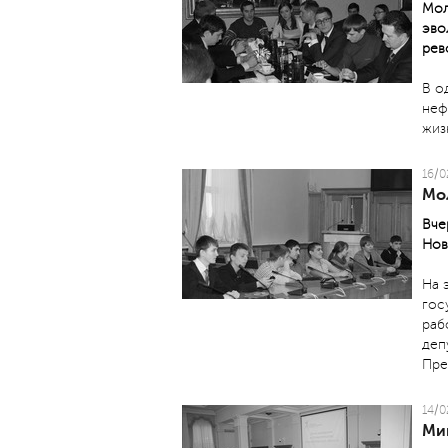
Мол
эво
рев
В о
неф
жиз
16/0
Мо
Вче
Нов
На 
гос
раб
деп
Пре
14/0
Ми