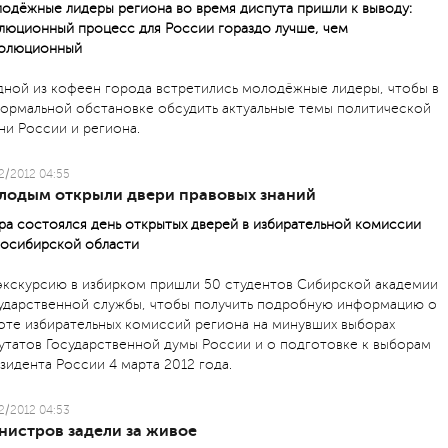
одёжные лидеры региона во время диспута пришли к выводу:
люционный процесс для России гораздо лучше, чем
олюционный
дной из кофеен города встретились молодёжные лидеры, чтобы в
ормальной обстановке обсудить актуальные темы политической
ни России и региона.
2/2012 04:55
лодым открыли двери правовых знаний
ра состоялся день открытых дверей в избирательной комиссии
осибирской области
экскурсию в избирком пришли 50 студентов Сибирской академии
ударственной службы, чтобы получить подробную информацию о
оте избирательных комиссий региона на минувших выборах
утатов Государственной думы России и о подготовке к выборам
зидента России 4 марта 2012 года.
2/2012 04:53
нистров задели за живое