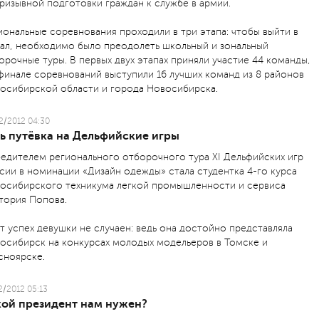
ризывной подготовки граждан к службе в армии.
иональные соревнования проходили в три этапа: чтобы выйти в
ал, необходимо было преодолеть школьный и зональный
орочные туры. В первых двух этапах приняли участие 44 команды,
 финале соревнований выступили 16 лучших команд из 8 районов
осибирской области и города Новосибирска.
2/2012 04:30
ть путёвка на Дельфийские игры
едителем регионального отборочного тура XI Дельфийских игр
сии в номинации «Дизайн одежды» стала студентка 4-го курса
осибирского техникума легкой промышленности и сервиса
тория Попова.
т успех девушки не случаен: ведь она достойно представляла
осибирск на конкурсах молодых модельеров в Томске и
сноярске.
2/2012 05:13
кой президент нам нужен?