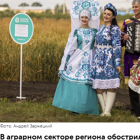
Фото: Андрей Заржецкий
В аграрном секторе региона обостри