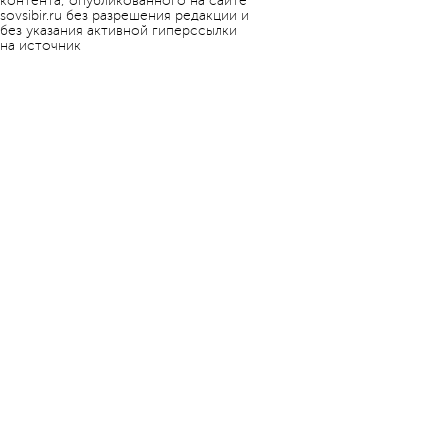
контента, опубликованного на сайте
sovsibir.ru без разрешения редакции и
без указания активной гиперссылки
на источник