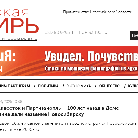
Правительство Новосибирской области
USD 80.9293
EUR 93.1901
18
 | WWW.SOVSIBIR.RU
ИМ ПАРТНЕРАМ
ПОЛИТИКА
ЭКОНОМИКА
ОБЩЕСТВО
КУЛЬ
4/2025 10:38
ивосток и Партизанопль — 100 лет назад в Доме
нина дали название Новосибирску
овой юбилей самой знаменитой народной стройки Новосибирска
етят в мае 2025-го.