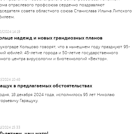
ома отраслевого профсоюза сердечно поздравляют
дседателя совета областного союза Станислава Ильича Липского
билеем.
2/2024 14:19
кольце надежд и новых грандиозных планов
аукограде Кольцово говорят, что в нынешнем году празднуют 95-
ний юбилей: 45-летие города и 50-летие государственного
чного центра вирусологии и биотехнологий «Вектор».
2/2024 10:48
ращук в предлагаемых обстоятельствах
одня, 18 декабря 2024 го­да, исполнилось 95 лет Николаю
горьевичу Гаращук­у.
1/2024 15:33
0-летием, наш мэтр!