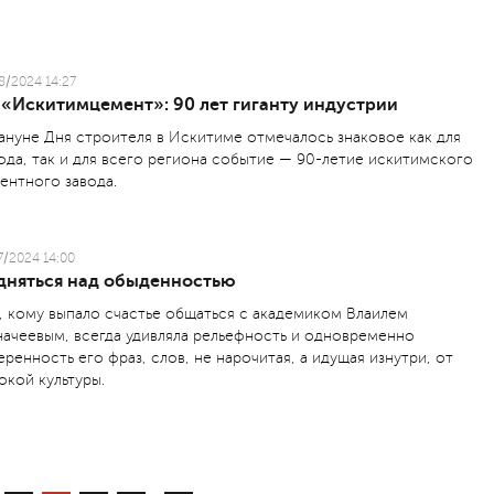
8/2024 14:27
 «Искитимцемент»: 90 лет гиганту индустрии
ануне Дня строителя в Искитиме отмечалось знаковое как для
ода, так и для всего региона событие — 90-летие искитимского
ентного завода.
7/2024 14:00
дняться над обыденностью
, кому выпало счастье общаться с академиком Влаилем
начеевым, всегда удивляла рельефность и одновременно
еренность его фраз, слов, не нарочитая, а идущая изнутри, от
окой культуры.