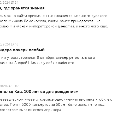
0/2024 13:24
, где хранятся знания
сь можно найти прижизненные издания гениального русского
ного Михаила Ломоносова, книги, ранее принадлежавшие
олаю II и членам императорской династии, и много чего еще.
0/2024 13:48
лидера почерк особый
ним утром вторника, 8 октября, спикер регионального
ламента Андрей Шимкив у себя в кабинете.
9/2024 15:07
нольд Кац. 100 лет со дня рождения»
раеведческом музее открылась одно­именная выставка к юбилею
стро. Почти 5000 концертов за 50 лет было исполнено под
оводством выдающегося дирижера.