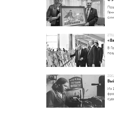
Поз
Ген
сим
27/1
«Ва
В Г
поз
20/1
Вы
Из 
фро
суд