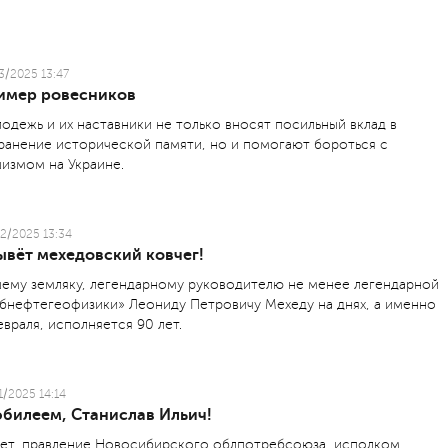
3/2025 13:47
имер ровесников
одежь и их наставники не только вносят посильный вклад в
ранение исторической памяти, но и помогают бороться с
измом на Украине.
2/2025 13:34
ывёт мехедовский ковчег!
ему земляку, легендарному руководителю не менее легендарной
бнефтегеофизики» Леониду Пет­ровичу Мехеду на днях, а именно
евраля, исполняется 90 лет.
1/2025 14:14
юбилеем, Cтанислав Ильич!
ет, правление Новосибирского облпотребсоюза, исполком