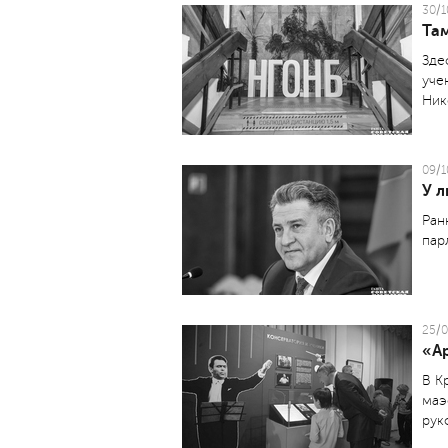
30/1
Там
Зде
уче
Ник
09/1
У 
Ран
пар
25/0
«Ар
В К
маэ
рук