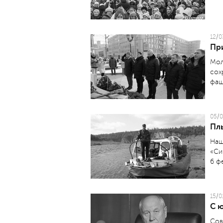
12/0
Пр
Мол
сох
фаш
05/0
Пл
Наш
«Си
6 ф
15/0
С 
Сов