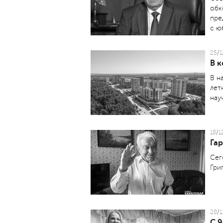
обк
пре
с ю
25/1
В 
В н
лет
нау
18/1
Га
Сег
Гри
28/1
C 9