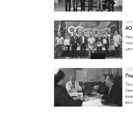
14/0
АО
Нак
гор
цем
17/0
По
Тем
Каз
выв
выс