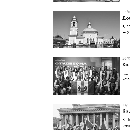
23/0
До
В 2
— 2
26/0
Ко
Кол
кол
19/0
Кр
В Д
рад