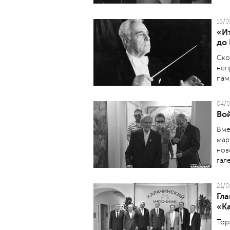
18/0
«И
до
Ско
неп
пам
04/0
Во
Вме
мар
нов
гал
21/0
Гл
«К
Тор