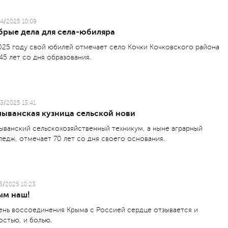
4/2025 10:09
брые дела для села-юбиляра
025 году свой юбилей отмечает село Кочки Кочковского района
45 лет со дня образования.
3/2025 13:41
лыванская кузница сельской нови
ыванский сельскохозяйственный техникум, а ныне аграрный
ледж, отмечает 70 лет со дня своего основания.
3/2025 10:23
ым наш!
ень воссоединения Крыма с Россией сердце отзывается и
остью, и болью.