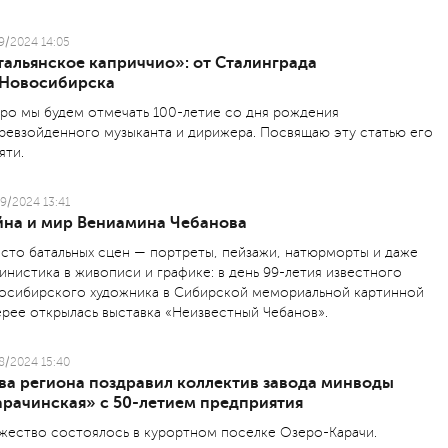
9/2024 14:05
тальянское каприччио»: от Сталинграда
 Новосибирска
ро мы будем отмечать 100-летие со дня рождения
ревзойденного музыканта и дирижера. Посвящаю эту статью его
яти.
9/2024 13:41
йна и мир Вениамина Чебанова
сто батальных сцен — портреты, пейзажи, натюрморты и даже
инистика в живописи и графике: в день 99-летия известного
осибирского художника в Cибирской мемориальной картинной
ерее открылась выставка «Неизвестный Чебанов».
8/2024 15:40
ава региона поздравил коллектив завода минводы
арачинская» с 50-летием предприятия
жество состоялось в курортном поселке Озеро-Карачи.