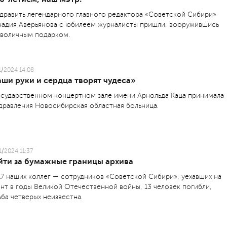
дравить легендарного главного редактора «Советской Сибири»
надия Аверьянова с юбилеем журналисты пришли, вооружившись
воличным подарком.
1/2024 14:08
ши руки и сердца творят чудеса»
осударственном концертном зале имени Арнольда Каца принимала
дравления Новосибирская областная больница.
1/2024 11:37
йти за бумажные границы архива
17 наших коллег — сотрудников «Советской Сибири», уехавших на
нт в годы Великой Отечественной войны, 13 человек погибли,
ьба четверых неизвестна.