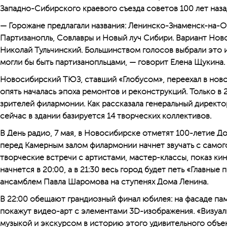
Западно-Сибирского краевого съезда советов 100 лет наз
— Горожане предлагали названия: Ленинско-Знаменск-на-Об
Партизанопль, Сов­лавры и Новый луч Сибири. Вариант Но
Николай Тульчинский. Большинством голосов выбрали это и
могли бы быть партизанопльцами, — говорит Елена Щукина.
Новосибирский ТЮЗ, ставший «Глобусом», переехал в новое
опять началась эпоха ремонтов и реконструкций. Только в
зрителей филармонии. Как рассказала генеральный директ
сейчас в здании базируется 14 творческих коллективов.
В День радио, 7 мая, в Новосибирске отметят 100-летие Д
перед Камерным залом филармонии начнет звучать с самог
творческие встречи с артистами, мастер-классы, показ ки
начнется в 20:00, а в 21:30 весь город будет петь «Главные
ансамблем Павла Шаромова на ступенях Дома Ленина.
В 22:00 обещают грандиозный финал юбилея: на фасаде па
покажут видео-арт с элементами 3D-изображения. «Визуал
музыкой и экскурсом в историю этого удивительного объек