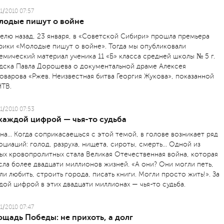
1/2010 07:57
лодые пишут о войне
елю назад, 23 января, в «Советской Сибири» прошла премьера
рики «Молодые пишут о войне». Тогда мы опубликовали
емический материал ученика 11 «Б» класса средней школы № 5 г.
дска Павла Дорошева о документальной драме Алексея
оварова «Ржев. Неизвестная битва Георгия Жукова», показанной
НТВ.
1/2010 07:53
 каждой цифрой — чья-то судьба
на... Когда соприкасаешься с этой темой, в голове возникает ряд
оциаций: голод, разруха, нищета, сироты, смерть... Одной из
ых кровопролитных стала Великая Отечественная война, которая
сла более двадцати миллионов жизней. «А они? Они могли петь,
ли любить, строить города, писать книги. Могли просто жить!». За
дой цифрой в этих двадцати миллионах — чья-то судьба.
1/2010 07:47
щадь Победы: не прихоть, а долг