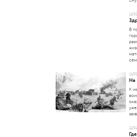
Ему
11/0
Здр
В п
гор
раз
жиз
мат
сем
11/0
На
К и
вои
ока
уже
зах
11/0
Где