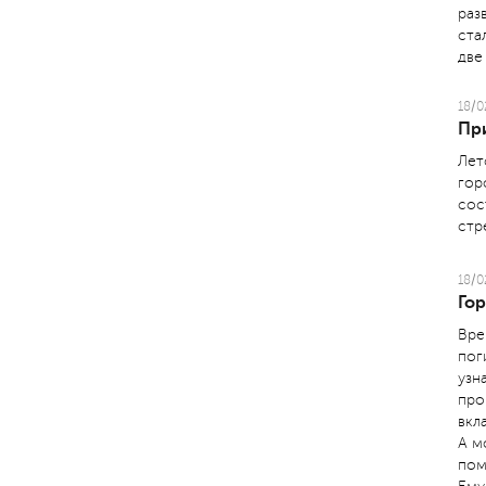
раз
ста
две
18/0
Пр
Лет
гор
сос
стр
18/0
Го
Вре
пог
узн
про
вкл
А м
пом