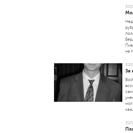
30/0
Мо
Нед
руб
пол
Бер
Пив
на 
30/0
За
Вой
асс
сам
уне
мог
каж
30/0
Пло