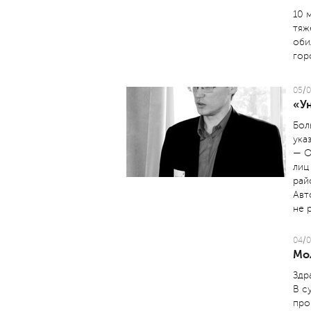
10 
тяж
оби
гор
05/0
«У
Бол
ука
— О
лиц
рай
Авт
не 
04/0
Мо
Здр
В с
про