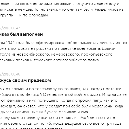
ведке. При выполнении задания зашли в какую-то деревеньку и
ли искать немцев. Точно знали, что они там были. Разделились на
 группы — и по огородам.
2/2010 08:47
иказ был выполнен
ом 1942 года была сформирована добровольческая дивизия из тех
ожан, которых не призвали по повестке военкомата. Дивизия
тояла из новосибирского, кемеровского, прокопьевского
елковых полков и томского артиллерийского полка.
2/2010 08:46
ржусь своим прадедом
мя от времени по телевизору показывают, как находят останки
ибших в годы Великой Отечественной войны солдат. Иногда даже
ают фамилию и имя погибшего. Когда я спросил папу, как это
исходит, он сказал, что у солдат при себе были медальоны, куда
адывали написанные на бумаге фамилию и имя.
огилу моего прадедушки так и не нашли... Мой дед почти не
нил своего отца: он погиб, когда дедушке было всего три года.