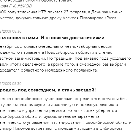
его народа помогли одолеть врага».
шал Г. К. ЖУКОВ.
009 году телеканал НТВ показал 23 февраля, в День защитника
чества, документальную драму Алексея Пивоварова «Ржев.
2/2009 08:36
ена снова с нами. И с новыми достижениями
декабря состоялась очередная отчётно-выборная сессия
одёжного парламента Новосибирской области в стенах
астной администрации. По традиции, под занавес года уходящего
вели итоги сделанного, а кроме того, в очередной раз выбрали
дседателя областного молодежного парламента.
2/2009 08:30
родись под созвездием, а стань звездой!
денты новосибирских вузов ожидали встречи с «героем дня без
стука», однако выслушали доходчивую и полезную лекцию о
атегическом управлении региона. На днях вице-губернатор
осибирской области, руководитель департамента
атегического управления и планирования Новосибирской области
димир Никонов встретился с молодыми людьми в Сибирском