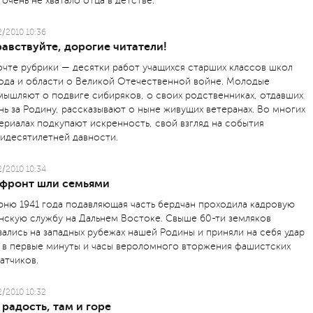
 очень не хватало отца в детстве.
2/2010 10:36
авствуйте, дорогие читатели!
очте рубрики — десятки работ учащихся старших классов школ
ода и области о Великой Отечественной войне. Молодые
мышляют о подвиге сибиряков, о своих родственниках, отдавших
нь за Родину, рассказывают о ныне живущих ветеранах. Во многих
ериалах подкупают искренность, свой взгляд на события
идесятилетней давности.
2/2010 10:34
 фронт шли семьями
юню 1941 года подавляющая часть бердчан проходила кадровую
нскую службу на Дальнем Востоке. Свыше 60-ти земляков
зались на западных рубежах нашей Родины и приняли на себя удар
 в первые минуты и часы вероломного вторжения фашистских
ватчиков.
2/2010 10:32
 радость, там и горе