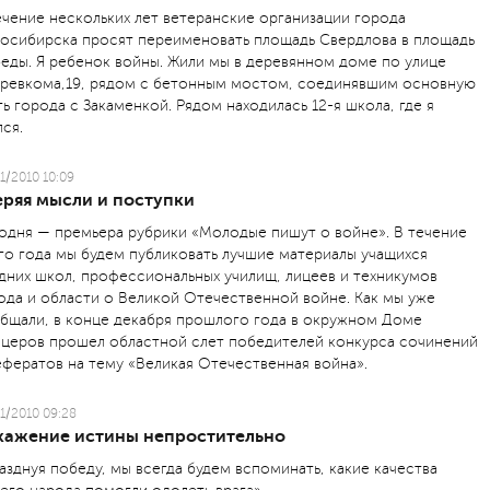
ечение нескольких лет ветеранские организации города
осибирска просят переименовать площадь Свердлова в площадь
еды. Я ребенок войны. Жили мы в деревянном доме по улице
ревкома,19, рядом с бетонным мостом, соединявшим основную
ть города с Закаменкой. Рядом находилась 12-я школа, где я
лся.
1/2010 10:09
еряя мысли и поступки
одня — премьера рубрики «Молодые пишут о войне». В течение
го года мы будем публиковать лучшие материалы учащихся
дних школ, профессиональных училищ, лицеев и техникумов
ода и области о Великой Отечественной войне. Как мы уже
бщали, в конце декабря прошлого года в окружном Доме
церов прошел областной слет победителей конкурса сочинений
ефератов на тему «Великая Отечественная война».
1/2010 09:28
кажение истины непростительно
азднуя победу, мы всегда будем вспоминать, какие качества