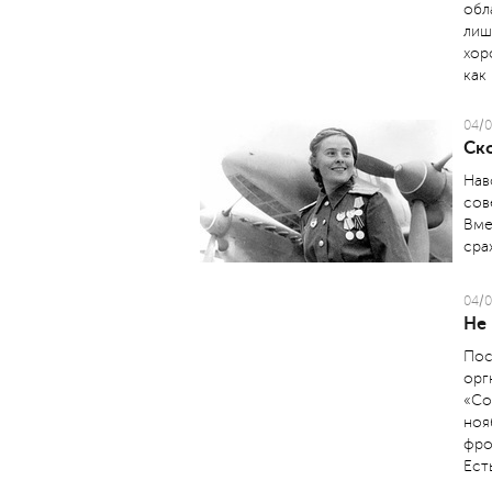
обл
лиш
хор
как
04/0
Ск
Нав
сов
Вме
сра
04/0
Не
Пос
орг
«Со
ноя
фро
Ест