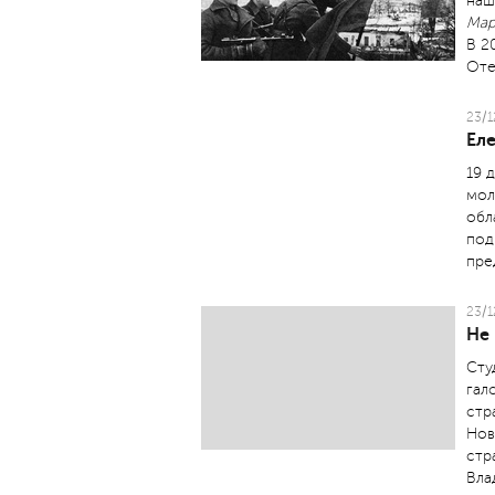
наш
Мар
В 2
Оте
23/1
Ел
19 
мол
обл
под
пре
23/1
Не 
Сту
гал
стр
Нов
стр
Вла