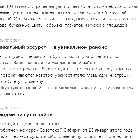
мая 1945 года с утра выглянуло солнышко, а потом небо заволокли
елые тучи и пошел, пошел, пошел дождь. Холодный, крупный,
льный. Он смывал остатки снега во дворах, грязь и пыль на улицах
ода, бумажные цветы, обрывки плакатов и мусор с площадей.
2/2010 09:44
никальный ресурс» — в уникальном районе
ьшой туристический автобус тормозит у «пограничного»
зателя. Здесь начинается Маслянинский район.
го, нас встречают… Здравствуйте, — полсотни юных улыбчивых
 поворачиваются навстречу заместителю главы администрации
она Олегу Порхачеву.
обус туристический, но его молодые пассажиры приехали сюда
развлекаться.
2/2010 09:23
лодые пишут о войне
авствуйте, дорогие читатели!
убботнем номере «Советской Сибири» от 23 января этого года
шла премьера рубрики «Молодые пишут о войне». Прошедший