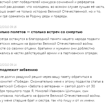
астной слет победителей конкурса сочинений и рефератов
ний раз доказал, что молодежь, во всяком случае лучшая её часть,
ошо знает не только историю Великой Отечественной, но и то,
 и где сражались за Родину деды и прадеды.
2/2010 09:16
олько полетов — столько встреч со смертью
сегда останутся в благородной памяти нашего народа подвиги
етских женщин на фронтах Великой Отечественной войны.
сте со своими отцами, братьями и мужьями они доблестно
жались в частях действующей армии и в партизанских отрядах.
2/2010 09:14
 подлежит забвению
ле долгих раздумий решил через вашу газету обратиться в
комитет «Победа». Окончательно меня к этому подвигла статья в
ветской Сибири» «Забота о ветеранах — святой долг» от 30
бря прошлого года. Я, Николай Иванович Шипицын, сын
нтовика, погибшего на фронте Великой Отечественной войны.
ь у меня старшие брат и сестра, так что пишу и от их имени.