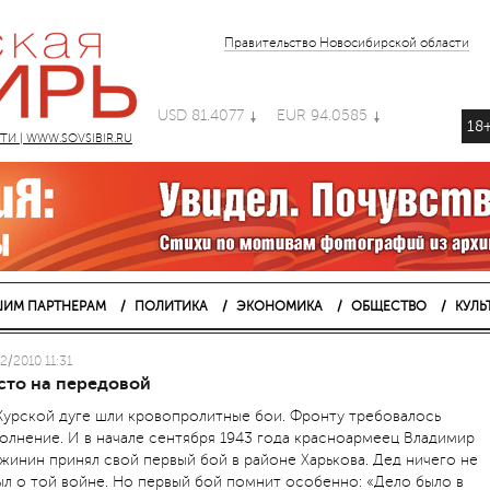
Правительство Новосибирской области
USD 81.4077
EUR 94.0585
18
 | WWW.SOVSIBIR.RU
ИМ ПАРТНЕРАМ
ПОЛИТИКА
ЭКОНОМИКА
ОБЩЕСТВО
КУЛЬ
2/2010 11:31
сто на передовой
Курской дуге шли кровопролитные бои. Фронту требовалось
олнение. И в начале сентября 1943 года красноармеец Владимир
жинин принял свой первый бой в районе Харькова. Дед ничего не
ыл о той войне. Но первый бой помнит особенно: «Дело было в