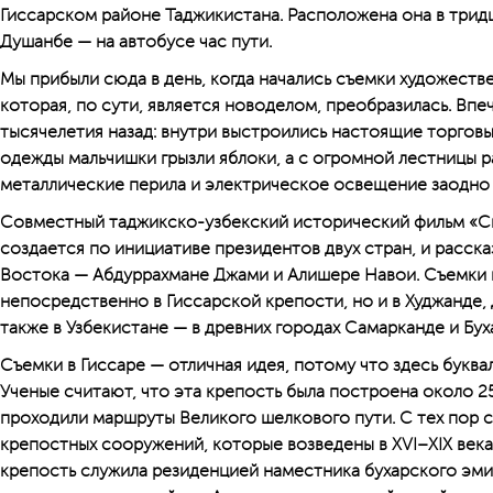
Гиссарском районе Таджикистана. Расположена она в тридц
Душанбе — на автобусе час пути.
Мы прибыли сюда в день, когда начались съемки художеств
которая, по сути, является новоделом, преобразилась. Впе
тысячелетия назад: внутри выстроились настоящие торговы
одежды мальчишки грызли яблоки, а с огромной лестницы 
металлические перила и электрическое освещение заодно
Совместный таджикско-узбекский исторический фильм «Си
создается по инициативе президентов двух стран, и расска
Востока — Абдуррахмане Джами и Алишере Навои. Съемки п
непосредственно в Гиссарской крепости, но и в Худжанде, 
также в Узбекистане — в древних городах Самарканде и Бух
Съемки в Гиссаре — отличная идея, потому что здесь буква
Ученые считают, что эта крепость была построена около 25
проходили маршруты Великого шелкового пути. С тех пор 
крепостных сооружений, которые возведены в XVI–XIX века
крепость служила резиденцией наместника бухарского эмир