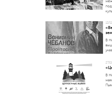
меж
под
кул
12/1
«В
зе
В Н
выш
указ
27/1
«Ц
В Н
мая
Пья