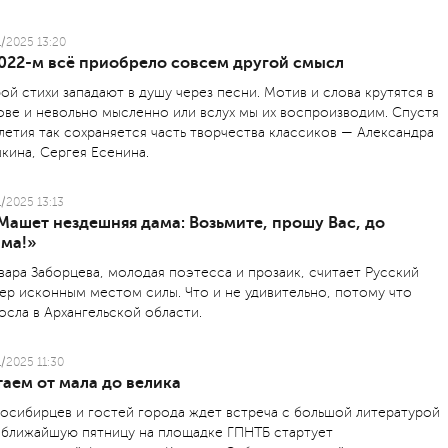
1/2025 13:20
2022-м всё приобрело совсем другой смысл
ой стихи западают в душу через песни. Мотив и слова крутятся в
ове и невольно мысленно или вслух мы их воспроизводим. Спустя
летия так сохраняется часть творчества классиков — Александра
кина, Сергея Есенина.
1/2025 13:13
.Машет нездешняя дама: Возьмите, прошу Вас, до
ама!»
вара Заборцева, молодая поэтесса и прозаик, считает Русский
ер исконным местом силы. Что и не удивительно, потому что
осла в Архангельской области.
1/2025 11:30
аем от мала до велика
осибирцев и гостей города ждет встреча с большой литературой
 ближайшую пятницу на площадке ГПНТБ стартует