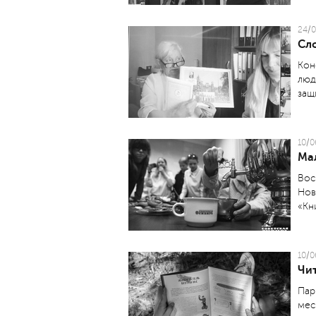
24/0
Сло
Кон
люд
защ
10/0
Ма
Вос
Нов
«Кн
10/0
Чит
Пар
мес