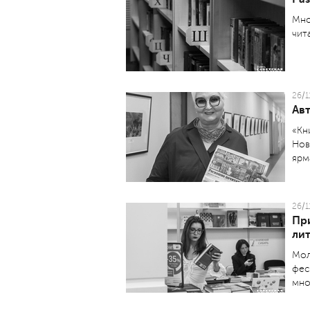
Мно
чит
26/1
Ав
«Кн
Нов
ярм
26/1
При
ли
Мол
фес
мно