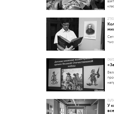
взя
кла
27/0
Ко
ми
Сег
тыс
06/0
«З
Вел
про
нап
01/0
У 
все