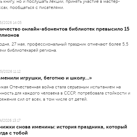
ть книгу, но и послушать лекции, принять участие в мастер-
ссах, пообщаться с писателями.
5/2026 14:05
личество онлайн-абонентов библиотек превысило 15
ллионов
одня, 27 мая, профессиональный праздник отмечают более 5,5
ячи библиотекарей региона.
5/2026 11:12
аменили игрушки, беготню и школу…»
икая Отечественная война стала серьезным испытанием на
чность для каждого человека в СССР, потребовала стойкости и
ряжения сил от всех, в том числе от детей.
4/2026 13:17
книжки снова именины: история праздника, который
гда с тобой