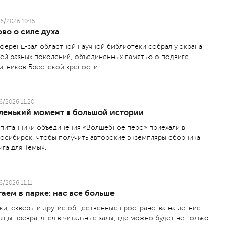
6/2026 10:15
во о силе духа
ференц-зал областной научной библиотеки собрал у экрана
ей разных поколений, объединенных памятью о подвиге
итников Брестской крепости.
6/2026 11:20
ленький момент в большой истории
питанники объединения «Волшебное перо» приехали в
осибирск, чтобы получить авторские экземпляры сборника
ига для Тёмы».
6/2026 11:11
аем в парке: нас все больше
ки, скверы и другие общественные пространства на летние
яцы превратятся в читальные залы, где можно будет не только