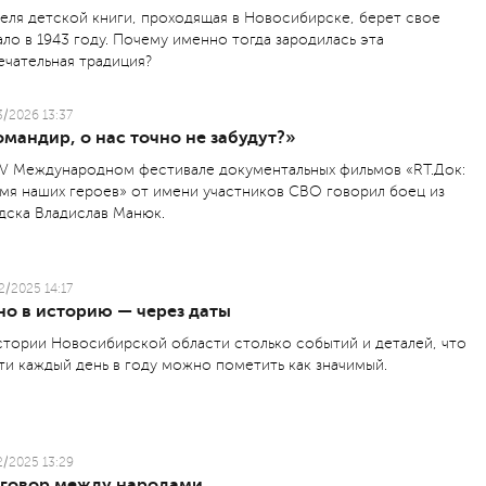
еля детской книги, проходящая в Новосибирске, берет свое
ало в 1943 году. Почему именно тогда зародилась эта
ечательная традиция?
3/2026 13:37
мандир, о нас точно не забудут?»
IV Международном фестивале документальных фильмов «RT.Док:
мя наших героев» от имени участников СВО говорил боец из
дска Владислав Манюк.
2/2025 14:17
но в историю — через даты
стории Новосибирской области столько событий и деталей, что
ти каждый день в году можно пометить как значимый.
2/2025 13:29
зговор между народами