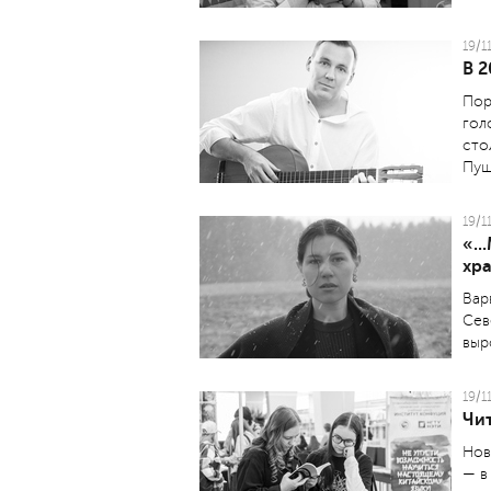
19/1
В 
Пор
гол
сто
Пуш
19/1
«..
хр
Вар
Сев
выр
19/1
Чит
Нов
— в