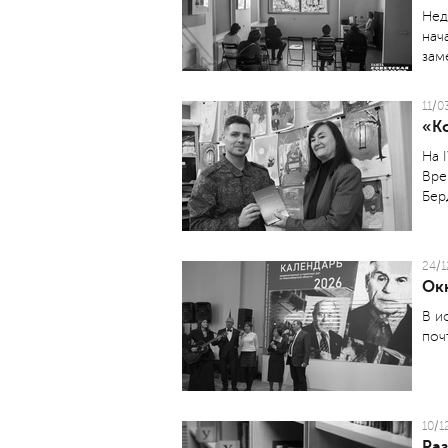
Нед
нач
зам
11/0
«Ко
На 
Вре
Бер
24/1
Ок
В и
поч
10/1
Ра