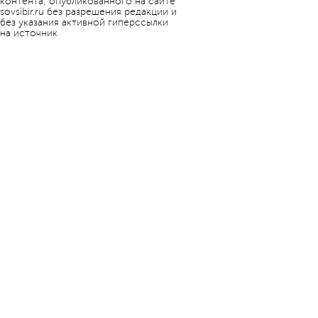
контента, опубликованного на сайте
sovsibir.ru без разрешения редакции и
без указания активной гиперссылки
на источник