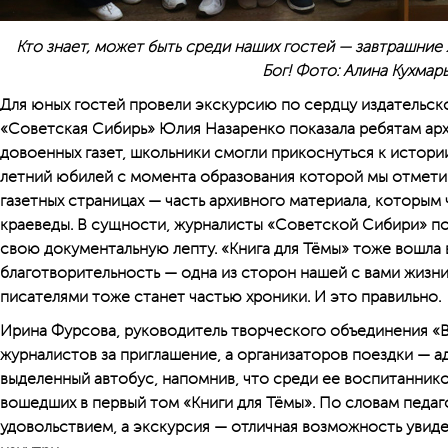
Кто знает, может быть среди наших гостей — завтрашние
Бог! Фото: Алина Кухмар
Для юных гостей провели экскурсию по сердцу издательско
«Советская Сибирь» Юлия Назаренко показала ребятам ар
довоенных газет, школьники смогли прикоснуться к истор
летний юбилей с момента образования которой мы отмети
газетных страницах — часть архивного материала, которым
краеведы. В сущности, журналисты «Советской Сибири» п
свою документальную лепту. «Книга для Тёмы» тоже вошла 
благотворительность — одна из сторон нашей с вами жизн
писателями тоже станет частью хроники. И это правильно.
Ирина Фурсова, руководитель творческого объединения «
журналистов за приглашение, а организаторов поездки — 
выделенный автобус, напомнив, что среди ее воспитаннико
вошедших в первый том «Книги для Тёмы». По словам педаго
удовольствием, а экскурсия — отличная возможность уви