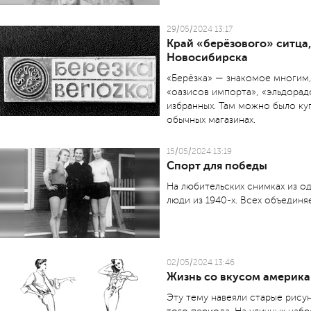
29/05/2024 13:17
Край «берёзового» ситца
Новосибирска
«Берёзка» — знакомое многим,
«оазисов импорта», «эльдорад
избранных. Там можно было куп
обычных магазинах.
15/05/2024 13:19
Спорт для победы
На любительских снимках из 
люди из 1940-х. Всех объединя
02/05/2024 13:46
Жизнь со вкусом америк
Эту тему навеяли старые рис