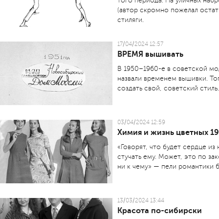
того периода. На уличных наб
(автор скромно пожелал остат
стиляги.
17/04/2024 12:57
ВРЕМЯ вышивать
В 1950–1960-е в советской мо
назвали временем вышивки. То
создать свой, советский стиль.
03/04/2024 12:59
Химия и жизнь цветных 1
«Говорят, что будет сердце из 
стучать ему. Может, это по за
ни к чему» — пели романтики 
13/03/2024 13:44
Красота по-сибирски