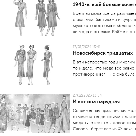
1940-е: ещё больше хочет
Военная мода всегда развивает
с рюшами, бантиками и кудря
мужского костюма и «бесполый
ли мода в огневые 1940-е в с
17/01/2024 13:41
Новосибирск тридцатых
В эти непростые годы многим 
то и дело, что мода все равно 
противоречивая... Но она была!
27/12/2023 13:54
И вот она нарядная
Современная праздничная мод
отмечена тенденциями к длине
мода тяготеет то к довоенным 3
Словом, берет все из XX века,