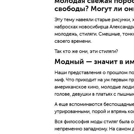
молодая свежая порос
свободы? Могут ли он
Эту тему навеяли старые рисунки,
набросках новосибирца Александра
молодежь, стиляги. Смешные, тонко
своего времени.
Так кто же они, эти стиляги?
Модный — значит в и
Наши представления о прошлом по
миф. Что приходит на ум первым пр
американское кино, молодые люди в
голове, девушки в платьях с пышны
А еще вспоминаются беспощадные ф
утрированными, порой и впрямь к
Вся философия моды стиляг была 
непременно западному. На самом д