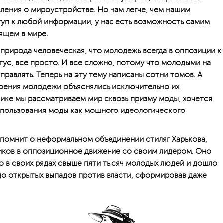
ления о мироустройстве. Но нам легче, чем нашим
туп к любой информации, у нас есть возможность самим
ящем в мире.
 природа человеческая, что молодежь всегда в оппозиции к
тус, все просто. И все сложно, потому что молодыми на
равлять. Теперь на эту тему написаны сотни томов. А
ое­ния молодежи объяснялись исключительно их
рике мы рассматриваем мир сквозь призму моды, хочется
спользования моды как мощного идеологического
о помнит о неформальном объединении стиляг Харькова,
иков в оппозиционное движение со своим лидером. Оно
ло в своих рядах свыше пяти тысяч молодых людей и дошло
до открытых выпадов против власти, сформировав даже