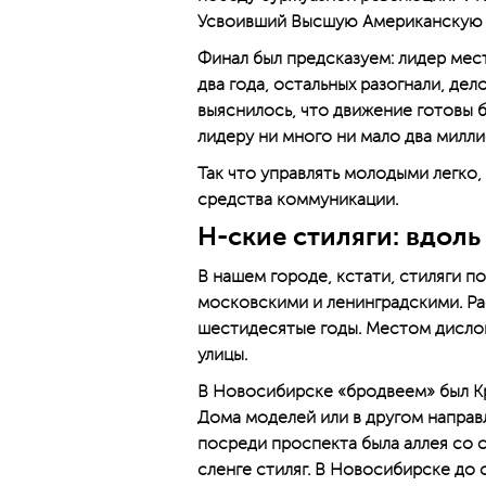
Усвоивший Высшую Американскую К
Финал был предсказуем: лидер мест
два года, остальных разогнали, дел
выяснилось, что движение готовы 
лидеру ни много ни мало два милл
Так что управлять молодыми легко
средства коммуникации.
Н-ские стиляги: вдол
В нашем городе, кстати, стиляги п
московскими и ленинградскими. Р
шестидесятые годы. Местом дислок
улицы.
В Новосибирске «бродвеем» был Кр
Дома моделей или в другом направл
посреди проспекта была аллея со 
сленге стиляг. В Новосибирске до с