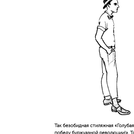
Так безобидная стиляжная «Голубая
победу буржуазной революции!». То