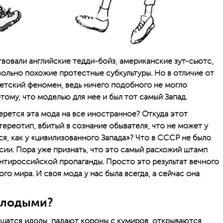
вовали английские тедди-бойз, американские зут-сьютс,
вольно похожие протестные субкультуры. Но в отличие от
ветский феномен, ведь ничего подобного не могло
отому, что моделью для нее и был тот самый Запад.
берется эта мода на все иностранное? Откуда этот
ереотип, вбитый в сознание обывателя, что не может у
я, как у «цивилизованного Запада»? Что в СССР не было
ссии. Пора уже признать, что это самый расхожий штамп
нтироссийской пропаганды. Просто это результат вечного
го мира. И своя мода у нас была всегда, а сейчас она
молодыми?
ушатся идолы, падают короны с кумиров, открываются