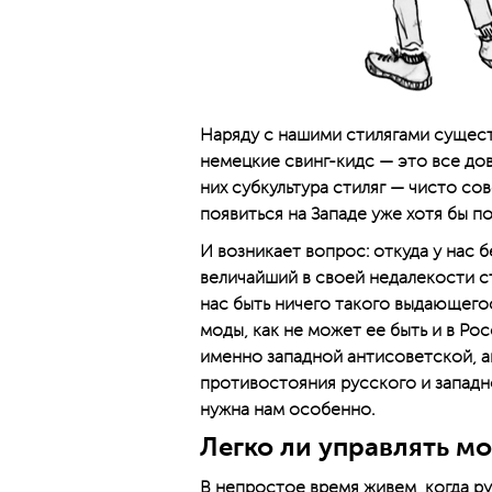
Наряду с нашими стилягами сущест
немецкие свинг-кидс — это все до
них субкультура стиляг — чисто со
появиться на Западе уже хотя бы п
И возникает вопрос: откуда у нас 
величайший в своей недалекости ст
нас быть ничего такого выдающегос
моды, как не может ее быть и в Ро
именно западной антисоветской, а
противостояния русского и западно
нужна нам особенно.
Легко ли управлять 
В непростое время живем, когда р