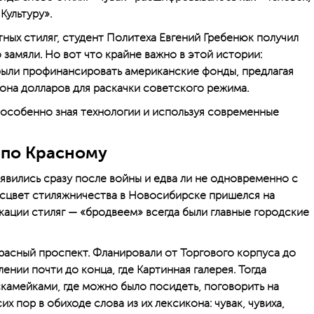
ультуру».
ных стиляг, студент Политеха Евгений Гребенюк получил
о замяли. Но вот что крайне важно в этой истории:
были профинансировать американские фонды, предлагая
иона долларов для раскачки советского режима.
, особенно зная технологии и используя современные
ь по Красному
оявились сразу после войны и едва ли не одновременно с
асцвет стиляжничества в Новосибирске пришелся на
ации стиляг — «бродвеем» всегда были главные городские
асный проспект. Фланировали от Торгового корпуса до
ении почти до конца, где Картинная галерея. Тогда
скамейками, где можно было посидеть, поговорить на
их пор в обиходе слова из их лексикона: чувак, чувиха,