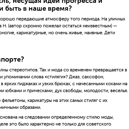
ль, несущая идеи прогресса и
и быть в наше время?
 хорошо передающие атмосферу того периода. На уличных
 Н. (автор скромно пожелал остаться неизвестным) —
ногие, карикатурные, но очень живые, на­ивные. Дети
мпорте?
лны стереотипов. Так и мода со временем превращается в
и упоминании слова «стиляги»? Джаз, саксофон,
 ярких пиджаках и узких брюках, с начесанными коками на
ми юбками и прическами, дух свободы, молодости, веселья.
ельетоны, карикатуры на этих самых стиляг с их
омичными образами.
основана на следовании определенному стилю моды,
еле это было характерно не только для советского