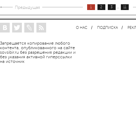
...
Предыдущая
1
2
3
11
О НАС
ПОДПИСКА
РЕК
Запрещается копирование любого
контента, опубликованного на сайте
sovsibir.ru без разрешения редакции и
без указания активной гиперссылки
на источник