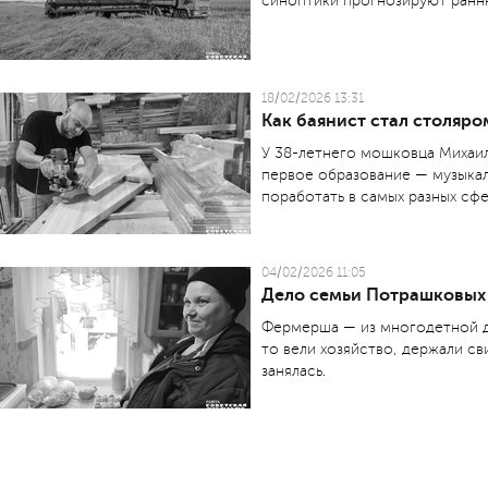
синоптики прогнозируют ранн
18/02/2026 13:31
Как баянист стал столяро
У 38-летнего мошковца Михаил
первое образование — музыкал
поработать в самых разных сфе
04/02/2026 11:05
Дело семьи Потрашковых
Фермерша — из многодетной д
то вели хозяйство, держали св
занялась.