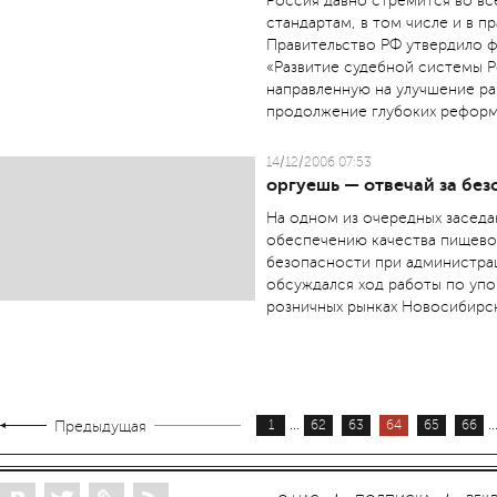
Россия давно стремится во в
стандартам, в том числе и в п
Правительство РФ утвердило 
«Развитие судебной системы Р
направленную на улучшение ра
продолжение глубоких реформ 
14/12/2006 07:53
оргуешь — отвечай за без
На одном из очередных засед
обеспечению качества пищево
безопасности при администра
обсуждался ход работы по упо
розничных рынках Новосибирс
...
..
Предыдущая
1
62
63
64
65
66