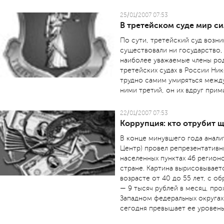
25/01/2007 07:53
В третейском суде мир си
По сути, третейский суд возни
существовали ни государство,
наиболее уважаемые члены род
третейских судах в России Ник
трудно самим умиряться между
ними третий, он их вдруг прим
22/01/2007 07:53
Коррупция: кто отрубит 
В конце минувшего года анали
Центр) провел репрезентативн
населенных пунктах 46 регион
стране. Картина вырисовывает
возрасте от 40 до 55 лет, с о
— 9 тысяч рублей в месяц, пр
Западном федеральных округах
сегодня превышает ее уровень