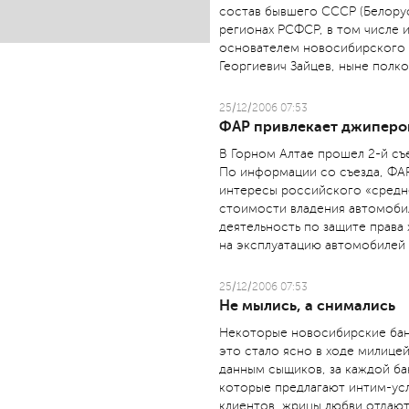
состав бывшего СССР (Белорусс
регионах РСФСР, в том числе 
основателем новосибирского
Георгиевич Зайцев, ныне полко
25/12/2006 07:53
ФАР привлекает джиперо
В Горном Алтае прошел 2-й съ
По информации со съезда, ФА
интересы российского «средне
стоимости владения автомоби
деятельность по защите права
на эксплуатацию автомобилей
25/12/2006 07:53
Не мылись, а снимались
Некоторые новосибирские бан
это стало ясно в ходе милице
данным сыщиков, за каждой ба
которые предлагают интим-усл
клиентов, жрицы любви отдают