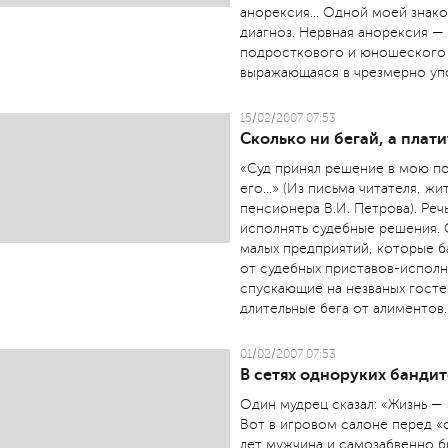
анорексия... Одной моей знак
диагноз. Нервная анорексия — 
подросткового и юношеского 
выражающаяся в чрезмерно уп
15/02/2007 07:53
Сколько ни бегай, а плат
«Суд принял решение в мою пол
его...» (Из письма читателя, 
пенсионера В.И. Петрова). Реч
исполнять судебные решения. 
малых предприятий, которые б
от судебных приставов-исполн
спускающие на незваных госте
длительные бега от алиментов..
01/02/2007 07:53
В сетях одноруких банди
Один мудрец сказал: «Жизнь — 
Вот в игровом салоне перед 
лет мужчина и самозабвенно бр