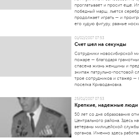
проглатывает и просит еще. И
победный марш, льется сереб
продолжает играть — и проигры
его худую фигуру, рваные носк
01/02/2007 07:53
Счет шел на секунды
Сотрудники новосибирской мил
пожаре — благодаря грамотны
спасена жизнь женщины и пред
экипаж патрульно-постовой с
трое сотрудников и стажер — 
поселка Криводановка.
25/01/2007 07:53
Крепкие, надежные люди
50 лет со дня образования от
Центрального района. Здесь н
ветераны милицейской службы
органов. Именно здесь работа