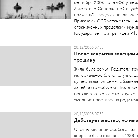
сентября 2006 года «Об утвер
А до этого Федеральной служ
приказ «О пределах пограничн
Приказами ФСБ установлены но
ограниченных пределами муниц
Государственной границей РФ.
28/12/2006 07:53
После вскрытия завещан
трещину
Жила-была семья. Родители тр
материальное благополучие, д
существования семья обзавел
дачей, автомобилем... Большо
поняли это, когда столкнулис
умерших престарелых родител
28/12/2006 07:53
Действует жестко, но не
Отряды милиции особого назна
впервые были созданы в 1988 г