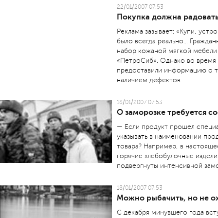
22/01/2007 07:53
Покупка должна радоват
Реклама зазывает: «Купи, устро
было всегда реально... Граждан
набор кожаной мягкой мебели
«ПетроСиб». Однако во время
предоставили информацию о то
наличием дефектов...
18/01/2007 07:53
О заморозке требуется с
— Если продукт прошел специа
указывать в наименовании пр
товара? Например, в настояще
горячие хлебобулочные издели
подвергнуты интенсивной замо
18/01/2007 07:53
Можно рыбачить, но не о
С декабря минувшего года вст