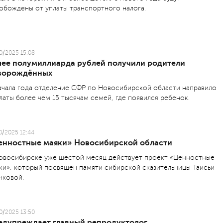
обождены от уплаты транспортного налога.
0/2025 15:08
лее полумиллиарда рублей получили родители
ворождённых
ачала года отделение СФР по Новосибирской области направило
латы более чем 15 тысячам семей, где появился ребенок.
0/2025 12:44
енностные маяки» Новосибирской области
овосибирске уже шестой месяц действует проект «Ценностные
ки», который посвящён памяти сибирской сказительницы Таисьи
нковой.
0/2025 13:50
едупреждает главный репродуктолог