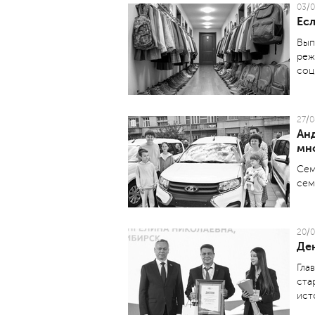
03/0
Есл
Вып
реж
соц
27/0
Ан
мн
Сем
сем
20/0
Де
Гла
ста
ист