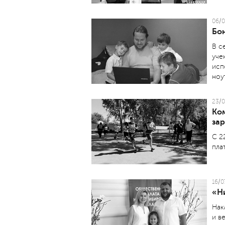
06/0
Бо
В с
уче
исп
ноу
23/0
Ко
за
С 2
пла
16/0
«Ни
Нак
и в