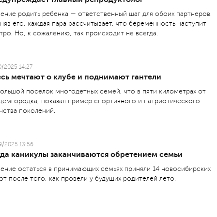
ение родить ребенка — ответственный шаг для обоих партнеров.
няв его, каждая пара рассчитывает, что беременность наступит
тро. Но, к сожалению, так происходит не всегда.
0/2025 14:27
есь мечтают о клубе и поднимают гантели
ольшой поселок многодетных семей, что в пяти километрах от
демгородка, показал пример спортивного и патриотического
нства поколений.
9/2025 13:56
гда каникулы заканчиваются обретением семьи
ение остаться в принимающих семьях приняли 14 новосибирских
от после того, как провели у будущих родителей лето.