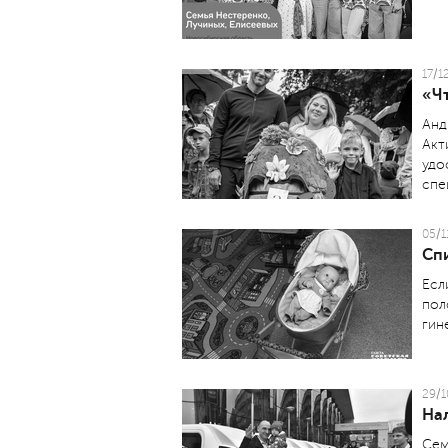
17/1
«Ч
Анд
Акт
удо
спе
05/1
Сп
Есл
пол
гин
29/1
На
Сем