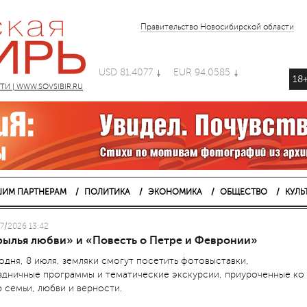
Правительство Новосибирской области
USD 81.4077
EUR 94.0585
18
 | WWW.SOVSIBIR.RU
ИМ ПАРТНЕРАМ
ПОЛИТИКА
ЭКОНОМИКА
ОБЩЕСТВО
КУЛЬ
7/2026 13:42
рылья любви» и «Повесть о Петре и Февронии»
одня, 8 июля, земляки смогут посетить фотовыставки,
здничные программы и тематические экскурсии, приуроченные ко
 семьи, любви и верности.