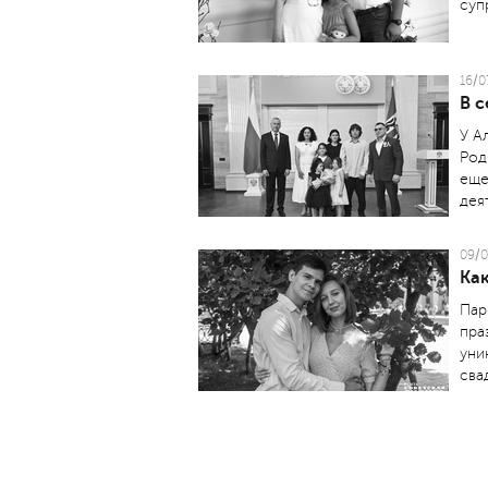
суп
16/0
В 
У А
Род
еще
дея
09/0
Ка
Пар
пра
уни
сва