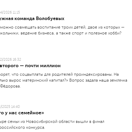
4/2026 11:15
ужная команда Волобуевых
 можно совмещать воспитание троих детей, двое из которых —
кольники, ведение бизнеса, а также спорт и полезное хобби?
2/2026 16:32
 второго — почти миллион
ворят, что соцвыплаты для родителей проиндексированы. На
лько вырос материнский капитал?» Вопрос задала наша землячка
 Фёдорова.
2/2025 14:40
то у нас семейное»
ыре семьи из Новосибирской области вышли в финал
российского конкурса.