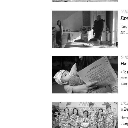
08/0
Др
Как
дош
04/0
На
«Го
ско
Ева
17/1
«Э
Чет
все