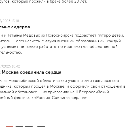
ругов, которые прожили в браке более 20 лет.
7/2025 13:18
семье лидеров
ли и Татьяны Медовых из Новосибирска подрастает пятеро детей.
ители — специалисты с двумя высшими образованиями, каждый
 успевает не только работать, но и заниматься общественной
тельностью.
7/2025 10:42
к Москва соединила сердца
ы из Новосибирской области стали участниками грандиозного
здника, который прошел в Москве, и оформили свои отношения в
кальной обстановке — их пригласили на II Всероссийский
дебный фестиваль «Россия. Соединяя сердца».