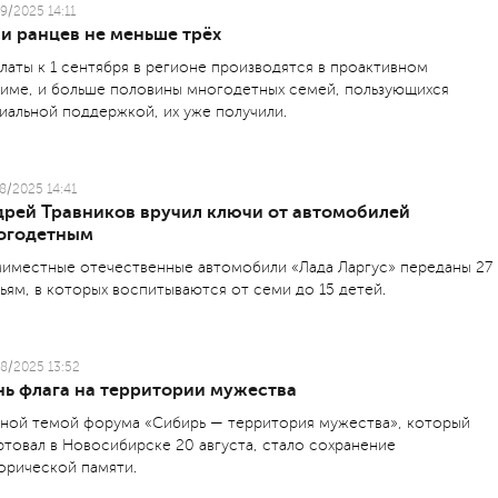
9/2025 14:11
и ранцев не меньше трёх
латы к 1 сентября в регионе производятся в проактивном
име, и больше половины многодетных семей, пользующихся
иальной поддержкой, их уже получили.
8/2025 14:41
дрей Травников вручил ключи от автомобилей
огодетным
иместные отечественные автомобили «Лада Ларгус» переданы 27
ьям, в которых воспитываются от семи до 15 детей.
8/2025 13:52
нь флага на территории мужества
вной темой форума «Сибирь — территория мужества», который
ртовал в Новосибирске 20 августа, стало сохранение
орической памяти.