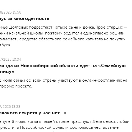
8/2025 15:58
нус за многодетность
емье Долговых подрастают четыре сына и дочка. Трое старших —
ники начальной школы, поэтому родители единогласно решили
ользовать средства областного семейного капитала на покупку
тбука.
7/2025 10:04
манда из Новосибирской области едет на «Семейную
рницу»
2 июля семьи со всей страны участвуют в онлайн-состязаниях на
тформе проекта.
7/2025 13:23
какого секрета у нас нет…»
ануне 8 июля, когда в нашей стране празднуют День семьи, любви
ерности, в Новосибирской области состоялось чествование