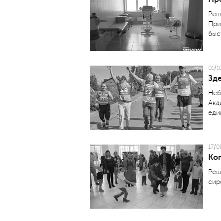
Реш
При
быс
01/1
Зд
Неб
Ака
еди
17/0
Ко
Реш
сир