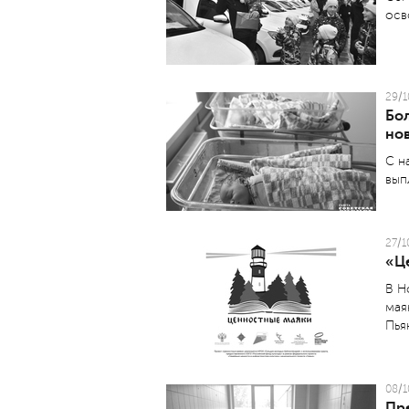
осв
29/1
Бо
но
С н
вып
27/1
«Ц
В Н
мая
Пья
08/1
Пр