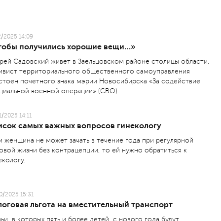
2/2025 14:09
тобы получились хорошие вещи…»
рей Садовский живет в Заельцовском районе столицы области.
ивист территориального общественного самоуправления
стоен почетного знака мэрии Новосибирска «За содействие
циальной военной операции» (СВО).
1/2025 14:11
исок самых важных вопросов гинекологу
и женщина не может зачать в течение года при регулярной
овой жизни без контрацепции, то ей нужно обратиться к
екологу.
0/2025 15:31
логовая льгота на вместительный транспорт
ьи, в которых пять и более детей, с нового года будут