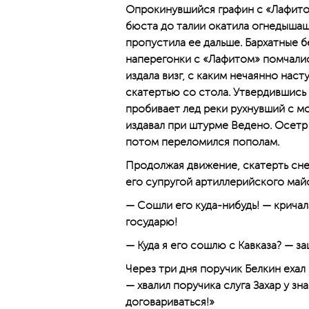
Опрокинувшийся графин с «Лафито
бюста до талии окатила огнедышащ
пропустила ее дальше. Бархатные 
наперегонки с «Лафитом» помчали
издала визг, с каким нечаянно нас
скатертью со стола. Утвердившись 
пробивает лед реки рухнувший с м
издавал при штурме Ведено. Осетр
потом переломился пополам.
Продолжая движение, скатерть сне
его супругой артиллерийского майо
— Сошли его куда-нибудь! — крича
государю!
— Куда я его сошлю с Кавказа? — за
Через три дня поручик Белкин ехал 
— хвалил поручика слуга Захар у зн
договариваться!»