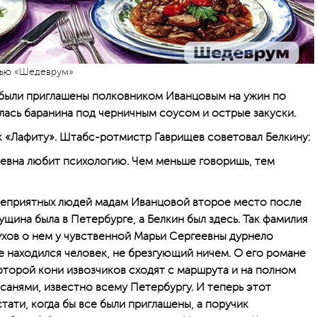
тью «Шедеврум»
 были приглашены полковником Иванцовым на ужин по
ась баранина под черничным соусом и острые закуски.
 «Лафиту». Штабс-ротмистр Гаврищев советовал Белкину:
евна любит психологию. Чем меньше говоришь, тем
 неприятных людей мадам Иванцовой второе место после
ущина была в Петербурге, а Белкин был здесь. Так фамилия
ухов о нем у чувственной Марьи Сергеевны дурнело
е находился человек, не брезгующий ничем. О его романе
оторой кони извозчиков сходят с маршрута и на полном
 санями, известно всему Петербургу. И теперь этот
тати, когда бы все были приглашены, а поручик