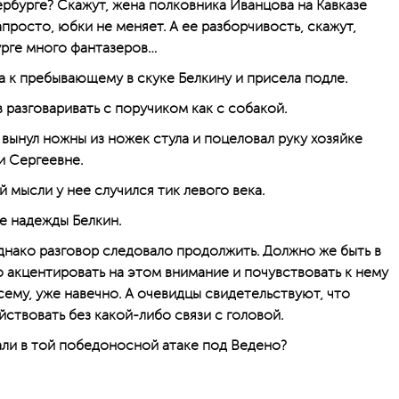
ербурге? Скажут, жена полковника Иванцова на Кавказе
апросто, юбки не меняет. А ее разборчивость, скажут,
урге много фантазеров…
 к пребывающему в скуке Белкину и присела подле.
в разговаривать с поручиком как с собакой.
вынул ножны из ножек стула и поцеловал руку хозяйке
и Сергеевне.
й мысли у нее случился тик левого века.
е надежды Белкин.
Однако разговор следовало продолжить. Должно же быть в
о акцентировать на этом внимание и почувствовать к нему
всему, уже навечно. А очевидцы свидетельствуют, что
ствовать без какой-либо связи с головой.
али в той победоносной атаке под Ведено?