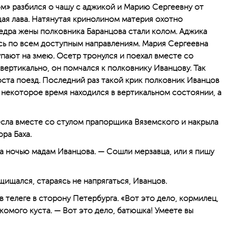
м» разбился о чашу с аджикой и Марию Сергеевну от
ая лава. Натянутая кринолином материя охотно
бедра жены полковника Баранцова стали колом. Аджика
сь по всем доступным направлениям. Мария Сергеевна
тупают на змею. Осетр тронулся и поехал вместе со
вертикально, он помчался к полковнику Иванцову. Так
оста поезд. Последний раз такой крик полковник Иванцов
 некоторое время находился в вертикальном состоянии, а
сла вместе со стулом прапорщика Вяземского и накрыла
ра Баха.
ла ночью мадам Иванцова. — Сошли мерзавца, или я пишу
щищался, стараясь не напрягаться, Иванцов.
в телеге в сторону Петербурга. «Вот это дело, кормилец,
акомого куста. — Вот это дело, батюшка! Умеете вы