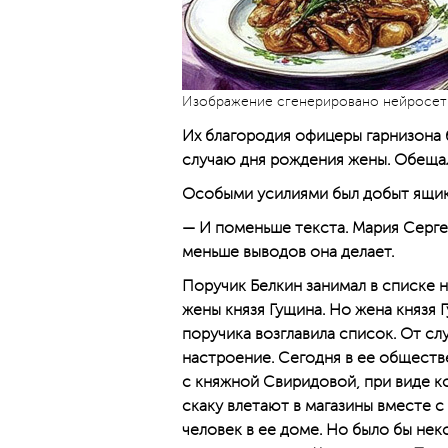
Изображение сгенерировано нейросе
Их благородия офицеры гарнизона
случаю дня рождения жены. Обещал
Особыми усилиями был добыт ящик
— И поменьше текста. Мария Серге
меньше выводов она делает.
Поручик Белкин занимал в спис­ке
жены князя Гущина. Но жена князя Г
поручика возглавила список. От сл
настроение. Сегодня в ее обществ
с княжной Свиридовой, при виде к
скаку влетают в магазины вместе с
человек в ее доме. Но было бы некс