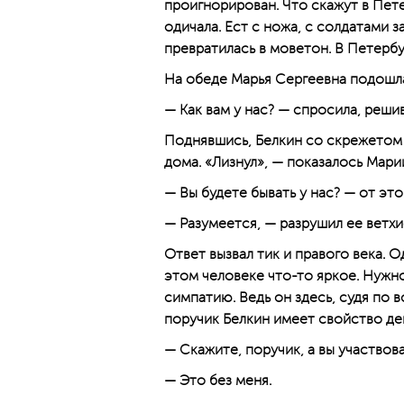
проигнорирован. Что скажут в Пет
одичала. Ест с ножа, с солдатами з
превратилась в моветон. В Петерб
На обеде Марья Сергеевна подошла
— Как вам у нас? — спросила, реши
Поднявшись, Белкин со скрежетом 
дома. «Лизнул», — показалось Мари
— Вы будете бывать у нас? — от это
— Разумеется, — разрушил ее ветхи
Ответ вызвал тик и правого века. 
этом человеке что-то яркое. Нужн
симпатию. Ведь он здесь, судя по 
поручик Белкин имеет свойство дей
— Скажите, поручик, а вы участвов
— Это без меня.