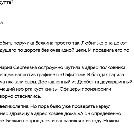
рупта?
да…
юбить поручика Белкина просто так. Любит же она цокот
дущего по дороге без очевидной цели. И посадила его по
 Мария Сергеевна остроумно шутила в адрес полковника
тоящем напротив графине с «Лафитом». В блюдах парила
ча плакали сыры. Доставленный из Дербента двухаршинный
чащий изо рта куст кинзы. Офицеры произносили
ворно стеснялись.
великолепия. Но пора было уже проверять караул.
нес здравицу в адрес хозяев дома. «А он определенно
не. Белкин попрощался и направился к выходу. Ножны