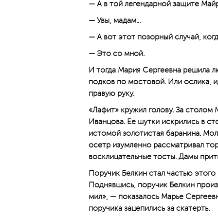
— А в той легендарной защите Май
— Увы, мадам...
— А вот этот позорный случай, ког
— Это со мной.
И тогда Мария Сергеевна решила л
подков по мостовой. Или ослика, и
правую руку.
«Лафит» кружил голову. За столом
Иванцова. Ее шутки искрились в с
истомой золотистая баранина. Мол
осетр изумленно рассматривал тор
восклицательные тосты. Дамы прит
Поручик Белкин стал частью этого 
Поднявшись, поручик Белкин произ
мил», — показалось Марье Сергеев
поручика зацепились за скатерть.