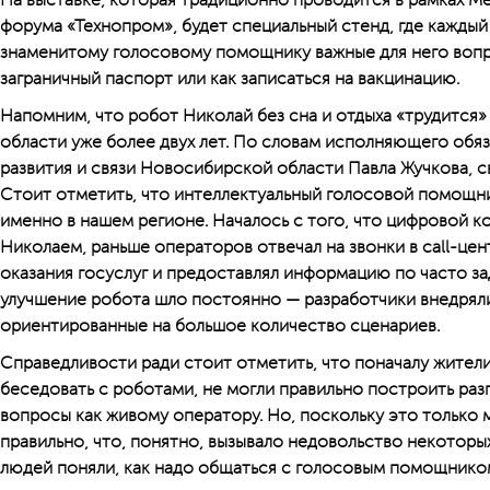
На выставке, которая традиционно проводится в рамках 
форума «Технопром», будет специальный стенд, где кажды
знаменитому голосовому помощнику важные для него вопр
заграничный паспорт или как записаться на вакцинацию.
Напомним, что робот Николай без сна и отдыха «трудится
области уже более двух лет. По словам исполняющего обя
развития и связи Новосибирской области Павла Жучкова, с
Стоит отметить, что интеллектуальный голосовой помощни
именно в нашем регионе. Началось с того, что цифровой ко
Николаем, раньше операторов отвечал на звонки в call-це
оказания госуслуг и предоставлял информацию по часто з
улучшение робота шло постоянно — разработчики внедрял
ориентированные на большое количество сценариев.
Справедливости ради стоит отметить, что поначалу жители
беседовать с роботами, не могли правильно построить раз
вопросы как живому оператору. Но, поскольку это только 
правильно, что, понятно, вызывало недовольство некотор
людей поняли, как надо общаться с голосовым помощником,