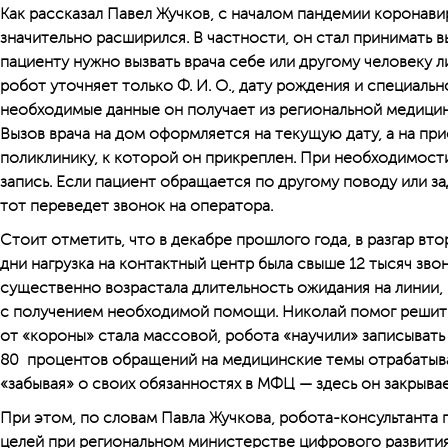
Как рассказал Павел Жучков, с началом пандемии коронави
значительно расширился. В частности, он стал принимать в
пациенту нужно вызвать врача себе или другому человеку ли
робот уточняет только Ф. И. О., дату рождения и специальн
необходимые данные он получает из региональной медиц
Вызов врача на дом оформляется на текущую дату, а на пр
поликлинику, к которой он прикреплен. При необходимост
запись. Если пациент обращается по другому поводу или з
тот переведет звонок на оператора.
Стоит отметить, что в декабре прошлого года, в разгар вт
дни нагрузка на контактный центр была свыше 12 тысяч звон
существенно возрастала длительность ожидания на линии,
с получением необходимой помощи. Николай помог решить 
от «короны» стала массовой, робота «научили» записывать
80 процентов обращений на медицинские темы отрабатыва
«забывая» о своих обязанностях в МФЦ — здесь он закрыва
При этом, по словам Павла Жучкова, робота-консультанта 
целей при региональном министерстве цифрового развития