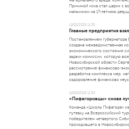
материального вреда, компенс
Причиной иска стал шарик с в
мальчиком на 17-летнюю девуш
11/02/2015 11:35
Главные предприятия взял
Постановлением губернатора 
создана межведомственная ко
экономического состояния си
задачи комиссии, которую воз
Новосибирской области Серге
рассмотрение финансово-эко
разработка комплекса мер, на
оздоровление финансово неус
11/02/2015 11:34
«Пифагоровцы» снова лу
Команда «Школы Пифагора» из
путевку на Всероссийский тур
победителем четвертого Сиби
проходившего в Новосибирско