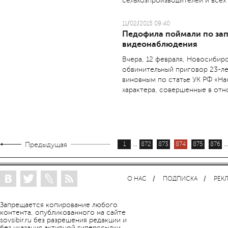
сельхозпроизводителей и всех
11/02/2015 09:40
Педофила поймали по за
видеонаблюдения
Вчера, 12 февраля, Новосибир
обвинительный приговор 23-л
виновным по статье УК РФ «На
характера, совершенные в отн
...
..
Предыдущая
1
872
873
874
875
876
О НАС
ПОДПИСКА
РЕК
Запрещается копирование любого
контента, опубликованного на сайте
sovsibir.ru без разрешения редакции и
без указания активной гиперссылки