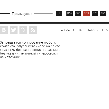
...
..
Предыдущая
1
867
868
869
870
871
О НАС
ПОДПИСКА
РЕК
Запрещается копирование любого
контента, опубликованного на сайте
sovsibir.ru без разрешения редакции и
без указания активной гиперссылки
на источник