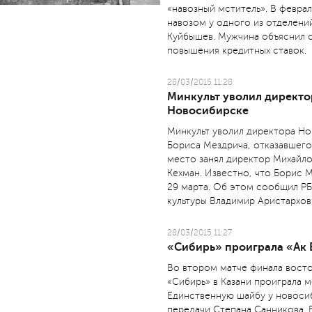
«навозный мститель». В февра
навозом у одного из отделени
Куйбышев. Мужчина объяснил 
повышения кредитных ставок.
28/03/2015 11:28
Минкульт уволил директор
Новосибирске
Минкульт уволил директора Но
Бориса Мездрича, отказавшегос
место занял директор Михайло
Кехман. Известно, что Борис 
29 марта. Об этом сообщил РБ
культуры Владимир Аристархов
28/03/2015 11:27
«Сибирь» проиграла «Ак 
Во втором матче финала вост
«Сибирь» в Казани проиграла м
Единственную шайбу у новосиб
передачи Степана Санникова. 