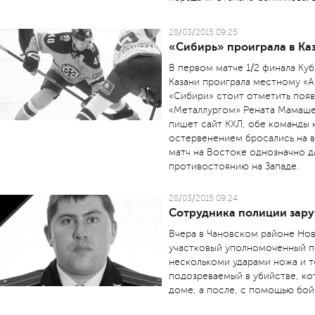
28/03/2015 09:25
«Сибирь» проиграла в Каз
В первом матче 1/2 финала Куб
Казани проиграла местному «Ак
«Сибири» стоит отметить появ
«Металлургом» Рената Мамашев
пишет сайт КХЛ, обе команды н
остервенением бросались на в
матч на Востоке однозначно д
противостоянию на Западе.
28/03/2015 09:24
Сотрудника полиции зар
Вчера в Чановском районе Но
участковый уполномоченный по
несколькоми ударами ножа и т
подозреваемый в убийстве, ко
доме, а после, с помощью бой