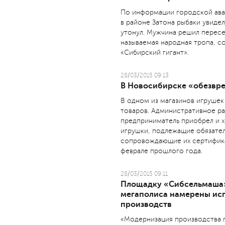
По информации городской ава
в районе Затона рыбаки увидел
утонул. Мужчина решил пересе
называемая народная тропа, с
«Сибирский гигант».
28/03/2015 09:13
В Новосибирске «обезвр
В одном из магазинов игрушек
товаров. Административное ра
предприниматель приобрел и 
игрушки, подлежащие обязате
сопровождающие их сертифика
феврале прошлого года.
28/03/2015 09:11
Площадку «Сибсельмаша»
мегаполиса намерены исп
производств
«Модернизация производства 