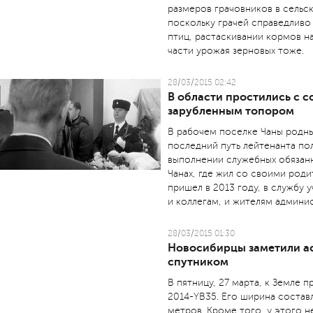
размеров грачовников в сельс
поскольку грачей справедливо
птиц, растаскивании кормов н
части урожая зерновых тоже.
28/03/2015 02:42
В области простились с 
зарубленным топором
В рабочем поселке Чаны родны
последний путь лейтенанта по
выполнении служебных обязанн
Чанах, где жил со своими род
пришел в 2013 году, в службу 
и коллегам, и жителям админис
28/03/2015 01:30
Новосибирцы заметили а
спутником
В пятницу, 27 марта, к Земле 
2014-YB35. Его ширина состав
метров. Кроме того, у этого 