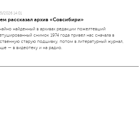
5/2026 14:01
чем рассказал архив «Совсибири»
чайно найденный в архивах редакции пожелтевший
етушированный снимок 1974 года привел нас сначала в
ственную старую подшивку, потом в литературный журнал,
ьше — в видеотеку и на радио.