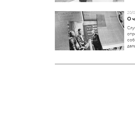
20/0
О 
Слу
отр
соб
дал