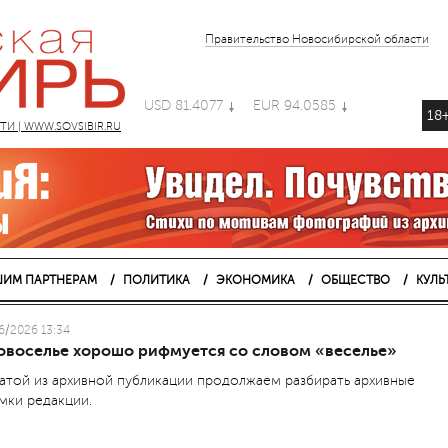
Правительство Новосибирской области
USD 81.4077
EUR 94.0585
18
 | WWW.SOVSIBIR.RU
ИМ ПАРТНЕРАМ
ПОЛИТИКА
ЭКОНОМИКА
ОБЩЕСТВО
КУЛЬ
6/2026 13:34
овоселье хорошо рифмуется со словом «веселье»
атой из архивной публикации продолжаем разбирать архивные
мки редакции.