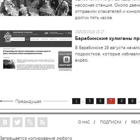
насосная станция. Около двен
отправили спасателей и кинол
долгих пять часов.
28/08/2019 15:17
Барабинские хулиганы пр
В Барабинске 19 августа нача
подростков, которые избивали
видео.
...
..
Предыдущая
1
5
6
7
8
9
О НАС
ПОДПИСКА
РЕК
Запрещается копирование любого