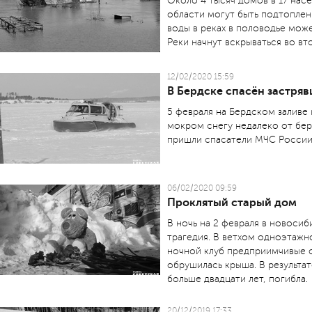
Около 4 тысяч домов в 17 нас
области могут быть подтоплен
воды в реках в половодье може
Реки начнут вскрываться во вт
12/02/2020 15:59
В Бердске спасён застряв
5 февраля на Бердском заливе 
мокром снегу недалеко от бер
пришли спасатели МЧС России
06/02/2020 09:59
Проклятый старый дом
В ночь на 2 февраля в ново­с
трагедия. В ветхом одноэтажн
ночной клуб предприимчивые о
обрушилась крыша. В результат
больше двадцати лет, погибла.
20/12/2019 17:33