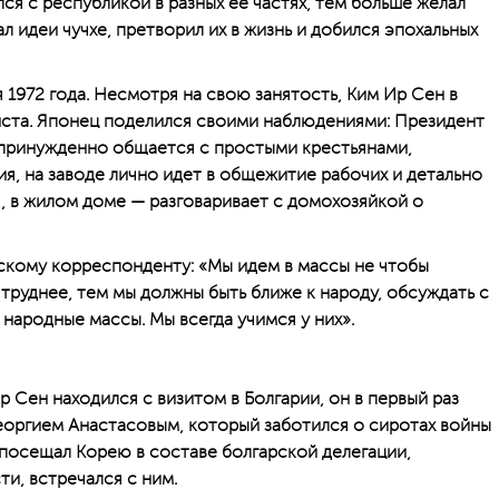
я с республикой в разных ее частях, тем больше желал
ал идеи чучхе, претворил их в жизнь и добился эпохальных
я 1972 года. Несмотря на свою занятость, Ким Ир Сен в
иста. Японец поделился своими наблюдениями: Президент
непринужденно общается с простыми крестьянами,
я, на заводе лично идет в общежитие рабочих и детально
, в жилом доме — разговаривает с домохозяйкой о
скому корреспонденту: «Мы идем в массы не чтобы
м труднее, тем мы должны быть ближе к народу, обсуждать с
— народные массы. Мы всегда учимся у них».
р Сен находился с визитом в Болгарии, он в первый раз
еоргием Анастасовым, который заботился о сиротах войны
 посещал Корею в составе болгарской делегации,
ти, встречался с ним.