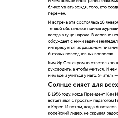
И чем больше иностранец знакомилс
ближе узнать вождя, того, кто созд
перемен.
И встреча эта состоялась 10 январ
теплой обстановке принял журнал
всегда в гуще народа. В деревне 
обсуждает с ними задачи земледели
интересуется их рационом питания
бытовых повседневных вопросах.
Ким Ир Сен скромно ответил япон
руководить, а чтобы учиться. И че
ним все и учиться у него. Учитель 
Солнце сияет для всех
В 1956 году, когда Президент Ким И
встретился с простым педагогом Г
в Корее. И потом, когда Анастасов
корейский лидер, не скрывая радос