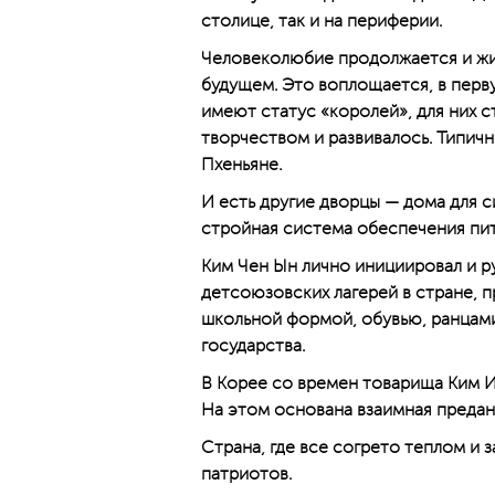
столице, так и на периферии.
Человеколюбие продолжается и живе
будущем. Это воплощается, в перв
имеют статус «королей», для них 
творчеством и развивалось. Типич
Пхеньяне.
И есть другие дворцы — дома для с
стройная система обес­печения пи
Ким Чен Ын лично инициировал и 
детсоюзовских лагерей в стране, п
школьной формой, обувью, ранцами
государства.
В Корее со времен товарища Ким И
На этом основана взаимная предан
Страна, где все согрето теплом и 
патриотов.