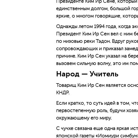
Президенте Ким Ир Сене, который 
единственным долгом, большой гор
яркие, о многом говорящие, котор
Однажды летом 1994 года, когда э
Президент Ким Ир Сен вел с ним б
по низовью реки Тэдон. Вдруг руко
сопровождающих и приказал замедл
причине. Ким Ир Сен указал на бере
вызовем сильную волну, это им по
Народ — Учитель
Товарищ Ким Ир Сен является осн
КНДР.
Если кратко, то суть идей в том, ч
первостепенную роль, будучи хоз
окружающему его миру.
С чучхе связана еще одна яркая и
японской газеты «Иомиури симбун» 