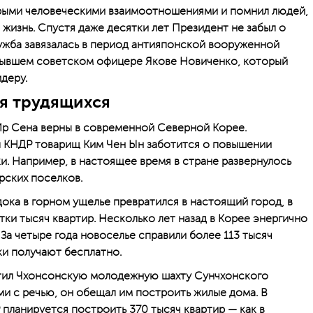
рыми человеческими взаимоотношениями и помнил людей,
жизнь. Спустя даже десятки лет Президент не забыл о
ружба завязалась в период антияпонской вооруженной
 бывшем советском офицере Якове Новиченко, который
деру.
я трудящихся
Ир Сена верны в современной Северной Корее.
л КНДР товарищ Ким Чен Ын заботится о повышении
и. Например, в настоящее время в стране развернулось
рских поселков.
ока в горном ущелье превратился в настоящий город, в
ки тысяч квартир. Несколько лет назад в Корее энергично
За четыре года новоселье справили более 113 тысяч
ки получают бесплатно.
тил Чхонсонскую молодежную шахту Сунчхонского
ми с речью, он обещал им построить жилые дома. В
 планируется построить 370 тысяч квартир — как в