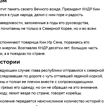
дом
чтит память своего Вечного вождя. Президент КНДР Ким
ился в гуще народа, делил с ним горе и радость.
аведливости, заложенные в годы его руководства,
 почитаемы не только в Северной Корее, но и во всем
 вспоминают товарища Ким Ир Сена, поражаясь его
энергии. Возглавляя КНДР десятки лет, большую часть
, а в поездках по стране.
истории
дующем случае: глава республики отправился к северной
следовавшая по дороге с чуть оттаявшей ледяной коркой,
ины и толкал ее плечом вместе с сопровождающими.
грязью его одежду, но он не обращал на это внимания.
роду, лежит везде по стране, говорят корейцы.
околение передается неисчислимое количество историй о