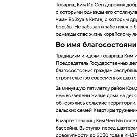
Товарищ Ким Ир Сен дорожил доб
с которыми однажды его столкнула 
Чжан Вэйхуа в Китае, с которым д
борьбы. Не забывал и заботился о
однажды спас жизнь корейскому ли
Во имя благосостояни
Традициям и идеям товарища Ким 
Председатель Государственных де
благосостояния граждан республик
строительство современных шахте
За минувшую пятилетку район Комд
нем возведены жилые дома на десят
обновлялись сельские территории. 
сельских семей. Квартиры тружени
В марте товарищ Ким Чен Ын посе
бассейна. Выступая перед шахтера
совокупности до 2030 года в КНДР