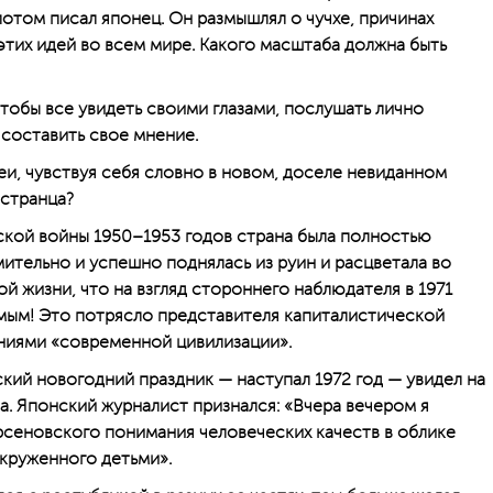
потом писал японец. Он размышлял о чучхе, причинах
тих идей во всем мире. Какого масштаба должна быть
чтобы все увидеть своими глазами, послушать лично
составить свое мнение.
еи, чувствуя себя словно в новом, доселе невиданном
остранца?
йской войны 1950–1953 годов страна была полностью
ительно и успешно поднялась из руин и расцветала во
й жизни, что на взгляд стороннего наблюдателя в 1971
мым! Это потрясло представителя капиталистической
ниями «современной цивилизации».
ский новогодний праздник — наступал 1972 год — увидел на
. Японский журналист признался: «Вчера вечером я
ерсеновского понимания человеческих качеств в облике
круженного детьми».