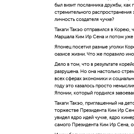
был визит посланника дружбы, как 
стремительного распространения э
личность создателя чучхе?
Такаги Такэо отправился в Корею, 
Маршала Ким Ир Сена и потом уже 
Японец посетил разные уголки Кор
оазисе жизни. Что же поразило ин
Дело в том, что в результате коре
разрушена. Но она настолько стрем
всех сферах экономики и социально
году это казалось просто немысли
Японии, который гордился завоева
Такаги Такэо, приглашенный на дет
торжестве Президента Ким Ир Сена
увидел ядро идей чучхе, ядро ким
самого Президента Ким Ир Сена, о