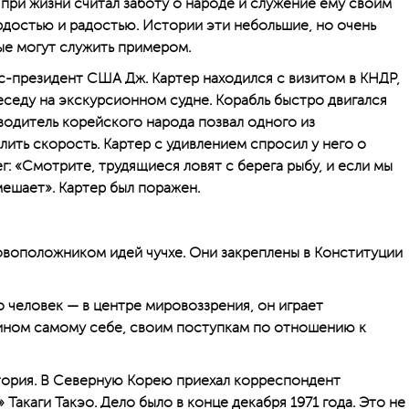
при жизни считал заботу о народе и служение ему своим
достью и радостью. Истории эти небольшие, но очень
ые могут служить примером.
кс-президент США Дж. Картер находился с визитом в КНДР,
еседу на экскурсионном судне. Корабль быстро двигался
водитель корейского народа позвал одного из
ить скорость. Картер с удивлением спросил у него о
г: «Смотрите, трудящиеся ловят с берега рыбу, и если мы
мешает». Картер был поражен.
овоположником идей чучхе. Они закреплены в Конституции
то человек — в центре мировоззрения, он играет
яином самому себе, своим поступкам по отношению к
стория. В Северную Корею приехал корреспондент
Такаги Такэо. Дело было в конце декабря 1971 года. Это не