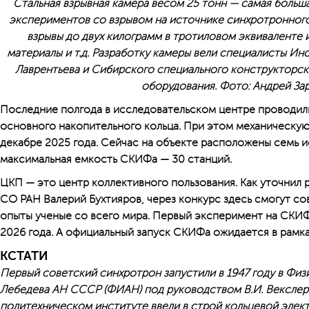
Стальная взрывная камера весом 25 тонн — самая больш
экспериментов со взрывом на источнике синхротронного
взрывы до двух килограмм в тротиловом эквиваленте и
материалы и т.д. Разработку камеры вели специалисты Ин
Лавренть­ева и Сибирского специального конструкторс
оборудования. Фото: Андрей За
Последние полгода в исследовательском центре проводил
основного накопительного кольца. При этом механическую
декабре 2025 года. Сейчас на объекте расположены семь и
максимальная емкость СКИФа — 30 станций.
ЦКП — это центр коллективного пользования. Как уточнил 
СО РАН Валерий Бухтияров, через конкурс здесь смогут с
опыты ученые со всего мира. Первый эксперимент на СКИФ
2026 года. А официальный запуск СКИФа ожидается в рамка
КСТАТИ
Первый советский синхротрон запустили в 1947 году в Физ
Лебедева АН СССР (ФИАН) под руководством В.И. Векслера
политехническом институте ввели в строй кольцевой элек