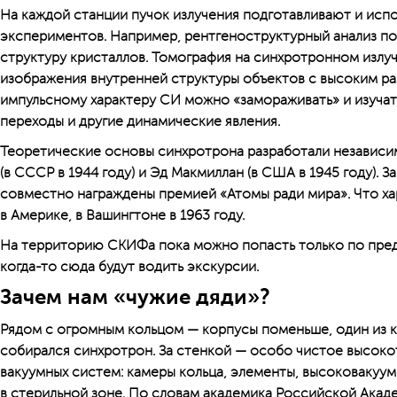
На каждой станции пучок излучения подготавливают и исп
экспериментов. Например, рентгеноструктурный анализ п
структуру кристаллов. Томография на синхротронном излуч
изображения внутренней структуры объектов с высоким ра
импульсному характеру СИ можно «замораживать» и изучать
переходы и другие динамические явления.
Теоретические основы синхротрона разработали независим
(в СССР в 1944 году) и Эд Макмиллан (в США в 1945 году). З
совместно награждены премией «Атомы ради мира». Что ха
в Америке, в Вашингтоне в 1963 году.
На территорию СКИФа пока можно попасть только по пред
когда-то сюда будут водить экскурсии.
Зачем нам «чужие дяди»?
Рядом с огромным кольцом — корпусы поменьше, один из к
собирался синхротрон. За стенкой — особо чистое высок
вакуумных систем: камеры кольца, элементы, высоковакуу
в стерильной зоне. По словам академика Российской Академ