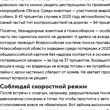
довольно часто можно увидеть шествующими по проезжей 
микрорайоне Обгэса. Среди животных — участников авари
собаки. В 43 процентах случаев в 2025 году автомобилисты
самый частый тип зоопроисшествий на дорогах — 84 проце
Понятно, безнадзорные животные в Новосибирске — особ
часть пес-одиночка никого не удивляет. И далеко не всегда
которую приводит Всероссийская система поиска пропавш
Новосибирской области лидерами среди потеряшек в 2025 
общероссийской картине без надзора скитаются в основно
потерявшихся овчарок — за год на 37 процентов. Зоозащит
вошла в моду, но владельцы не всегда готовы к ее потреб
лайки с хаски частенько сбегают от хозяев. Не хватает прост
минут вопроса не решает.
Соблюдай скоростной режим
После встречи с сохатым, например, разрушительные посл
равнозначны списанию в тотал. Но чтобы простится с авто и
столкновение вовсе не обязательно. Вот зайчиха выскочил