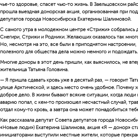
чье-то здоровье, спасет чью-то жизнь. В Заельцовском ра
прошла выездная донорская акция, организованная при по
депутатов города Новосибирска Екатерины Шалимовой.
С самого утра в молодежном центре «Стрижи» собрались 
Снегири, Стрижи и Родники. Желающих оказалось так много
Но, несмотря на это, все были в приподнятом настроении, 
полезного для общества дела можно немного и подождать.
Многие доноры в этот день пришли, как выяснилось, не впе
жительница Татьяна Головина.
— Я пришла сдавать кровь уже в десятый раз, — говорит Тат
улице Арктической, и здесь место очень удобное. Почему х
доброе дело. В жизни бывают всякие ситуации, когда люди 
аварию попал, с кем-то произошел несчастный случай, трав
отдал кому-то кровь, а завтра она может понадобиться теб
Как рассказала депутат Совета депутатов города Новосиб
«Новые люди») Екатерина Шалимова, акция «Я — донор» ст
инициаторами выступили местные жители, которые прекра