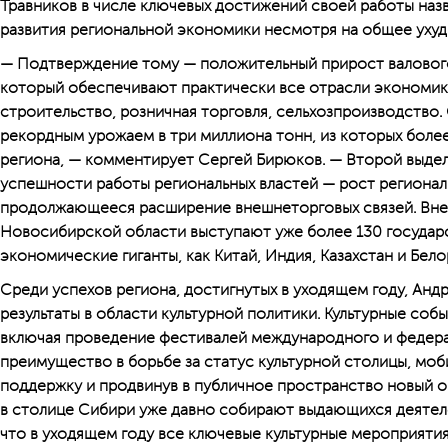
Травников в числе ключевых достижений своей работы наз
развития региональной экономики несмотря на общее уху
— Подтверждение тому — положительный прирост валового
который обеспечивают практически все отрасли экономик
строительство, розничная торговля, сельхозпроизводство.
рекордным урожаем в три миллиона тонн, из которых боле
региона, — комментирует Сергей Бирюков. — Второй выде
успешности работы региональных властей — рост регионал
продолжающееся расширение внешнеторговых связей. Вн
Новосибирской области выступают уже более 130 государс
экономические гиганты, как Китай, Индия, Казахстан и Бело
Среди успехов региона, достигнутых в уходящем году, Анд
результаты в области культурной политики. Культурные соб
включая проведение фестивалей международного и федера
преимущество в борьбе за статус культурной столицы, мо
поддержку и продвинув в пуб­личное пространство новый о
в столице Сибири уже давно собирают выдающихся деятел
что в уходящем году все ключевые культурные мероприятия