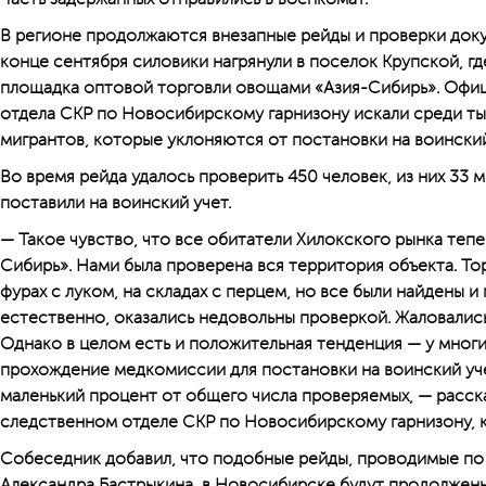
В регионе продолжаются внезапные рейды и проверки доку
конце сентября силовики нагрянули в поселок Крупской, г
площадка оптовой торговли овощами «Азия-Сибирь». Офи
отдела СКР по Новосибирскому гарнизону искали среди т
мигрантов, которые уклоняются от постановки на воинский
Во время рейда удалось проверить 450 человек, из них 33 
поставили на воинский учет.
— Такое чувство, что все обитатели Хилокского рынка тепе
Сибирь». Нами была проверена вся территория объекта. То
фурах с луком, на складах с перцем, но все были найдены 
естественно, оказались недовольны проверкой. Жаловались
Однако в целом есть и положительная тенденция — у многи
прохождение медкомиссии для постановки на воинский уче
маленький процент от общего числа проверяемых, — расска
следственном отделе СКР по Новосибирскому гарнизону, к
Собеседник добавил, что подобные рейды, проводимые по
Александра Бастрыкина, в Новосибирске будут продолжены