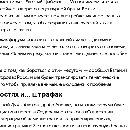
ментирует Евгений Цыбизов. — Мы понимаем, что эта
сейчас говорю о нецензурной брани. Есть и
ая с излишним количеством употребления иностранных
окоимся о том, чтобы сохранить наш русский язык в
терян, утрачен.
мках форума состоится открытый диалог с детьми и
ами, и главная задача — не только поговорить о проблеме,
ения. Одним из результатов станет методическое пособие
 о том, как бороться с этим недугом, — сообщил Евгений
 городах России мы будем транслировать тематические
ого чтобы привлечь внимание молодежи к проблеме.
остях и… штрафах
енной Думы Александр Аксёненко, по итогам форума будет
циатива проекта Федерального закона «О внесении
едерации об административных правонарушениях»,
министративной ответственности за нецензурную брань в