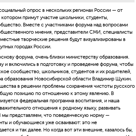
социальный опрос в нескольких регионах России — от
в котором примут участие школьники, студенты,
общество. Вместе с участниками форума над вопросами
бщественного мнения, представители СМИ, специалисты
овместные творческие решения будут визуализированы в
упных городах России.
основу форума, очень близки министерству образования.
 и включились в подготовку и проведение форума, чтобы
ское сообщество, школьников, студентов и их родителей,
ра образования Новосибирской области Владимир Щукин.
щества в решении проблемы сохранения чистоты русского
 общую позицию по отношению к этому явлению. В
лизуется федеральная программа воспитания, и наша
 уважительного отношения к родному языку, развивать
И мы представляем, что поведенческую норму —
ты и обу­чающиеся уже осваивают: это не
тся и так далее. Но когда вот эти внешние, казалось бы,