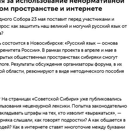
ия за использование ненормативной
ом пространстве и интернете
ного Собора 23 мая поставит перед участниками и
ос: как защитить наш великий и могучий русский язык от
а?
ь состоится в Новосибирске: «Русский язык — основа
енитета России». В рамках проекта в апреле и мае в
ткрытых общественных пространствах сибиряки смогут
оге. Результаты обсуждения организаторы форума, в их
ой области, резюмируют в виде методического пособия
у? На страницах «Советской Сибири» уже публиковались
льзования нецензурной лексики. Попытка законодательно
кладывать штрафы на тех, кто изволит «выражаться», —
ерняка слышали, как говорят подростки? А как общается в
дей? Как в интернете ставят многоточие между буквами