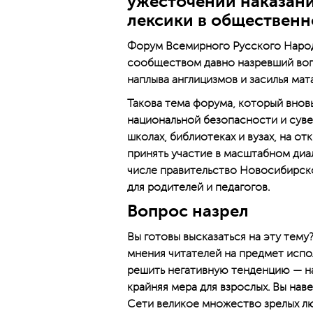
ужесточении наказан
лексики в общественн
Форум Всемирного Русского Народ
сообществом давно назревший вопр
наплыва англицизмов и засилья мат
Такова тема форума, который внов
национальной безопасности и сувер
школах, библиотеках и вузах, на о
принять участие в масштабном диал
числе правительство Новосибирск
для родителей и педагогов.
Вопрос назрел
Вы готовы высказаться на эту тем
мнения читателей на предмет испо
решить негативную тенденцию — на
крайняя мера для взрослых. Вы нав
Сети великое множество зрелых лю