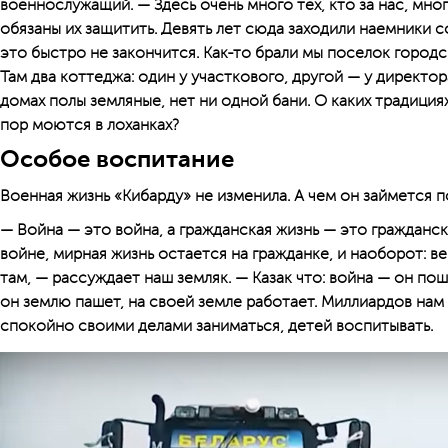
военнослужащий. — Здесь очень много тех, кто за нас, мно
обязаны их защитить. Девять лет сюда заходили наемники с
это быстро не закончится. Как-то брали мы поселок городс
Там два коттеджа: один у участкового, другой — у директор
домах полы земляные, нет ни одной бани. О каких традиция
пор моются в лоханках?
Особое воспитание
Военная жизнь «Кибарду» не изменила. А чем он займется 
— Война — это война, а гражданская жизнь — это гражданска
войне, мирная жизнь остается на гражданке, и наоборот: в
там, — рассуждает наш земляк. — Казак что: война — он пош
он землю пашет, на своей земле работает. Миллиардов нам 
спокойно своими делами заниматься, детей воспитывать.