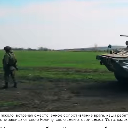
Тяжело, встречая ожесточенное сопротивление врага, наши ребят
они защищают свою Родину, свою землю, свои семьи. Фото: кадр