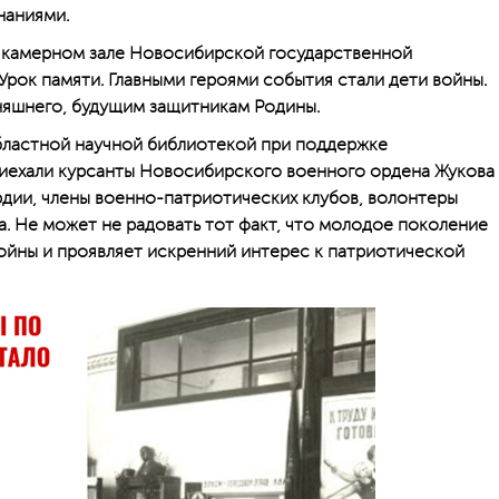
наниями.
 в камерном зале Новосибирской государственной
рок памяти. Главными героями события стали дети войны.
няшнего, будущим защитникам Родины.
бластной научной библиотекой при поддержке
риехали курсанты Новосибирского военного ордена Жукова
рдии, члены военно-патриотических клубов, волонтеры
. Не может не радовать тот факт, что молодое поколение
войны и проявляет искренний интерес к патриотической