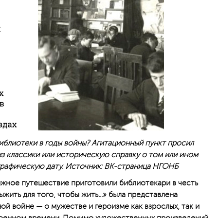
иблиотеки в годы вой­ны? Агитационный пункт просил
из классики или историческую справку о том или ином
графическую дату. Источник: ВК-страница НГОНБ
ижное путешествие приготовили библиотекари в честь
жить для того, чтобы жить...» была представлена
й вой­не — о мужестве и героизме как взрослых, так и