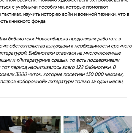
евоенном времени. Помимо художественных произведений,
ться с учебными пособия­ми, которые помогают
 тактиках, изучить историю войн и военной техники, что в
сть книжного фонда.
ны библио­теки Новосибирска продолжали работать в
очи: обстоятельства вынуждали к необходимости срочного
итературой. Библиотеки отвечали на многочисленные
кции и «Литературные среды», то есть поддерживали
в тот период насчитывалось всего 122 библиотеки. В
ровели 3000 читок, которые посетили 130 000 человек,
мпляров «оборонной» литературы только за один месяц.