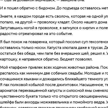
— Еще за добавкой вернешься, — заверила она.
И я пошел обратно с бидоном. До подъезда оставалось мет
Знаете, в каждом городе есть сволочь, которая на одной у
попало, на другой — проволоку кладет. Около нашего дома 
Запутавшись ногой в проволоке, я запнулся о кирпич и пол
радостно отреагировал на это событие.
Я был похож на поваренка, который посолил суп гексогено
оставались только носки. Капуста хлюпала даже в трусах. 
остаться без обеда, чем папе без вчерашних щей, решил я. 
картошку, я направился обратно. Бюджет позволял.
Мой «парфюм» привлек всех ходячих животных района. Пока
распалось как минимум две собачьих свадьбы. Молодые и г
сочащимися языками и дожидались ближайшего темного угла
Я пах полковой кобылой после джигитовки. Насыщенное, т
ароматов переквашенной капусты и силосной ямы сменяло
чувственного букета только что открытого овощехранили
шлейфа были аккорды можжевельника и помойного ведра. У