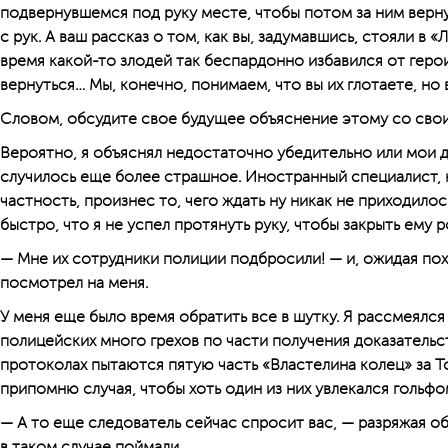
подвернувшемся под руку месте, чтобы потом за ним вернут
с рук. А ваш рассказ о том, как вы, задумавшись, стояли в «
время какой-то злодей так беспардонно избавился от геро
вернуться… Мы, конечно, понимаем, что вы их глотаете, но
Словом, обсудите свое будущее объяснение этому со сво
Вероятно, я объяснял недостаточно убедительно или мои 
случилось еще более страшное. Иностранный специалист, 
частность, произнес то, чего ждать ну никак не приходилос
быстро, что я не успел протянуть руку, чтобы закрыть ему р
— Мне их сотрудники полиции подбросили! — и, ожидая пох
посмотрел на меня.
У меня еще было время обратить все в шутку. Я рассмеялся
полицейских много грехов по части получения доказательс
протоколах пытаются пятую часть «Властелина колец» за 
припомню случая, чтобы хоть один из них увлекался гольфом
— А то еще следователь сейчас спросит вас, — разряжая об
в таком случае поймали.