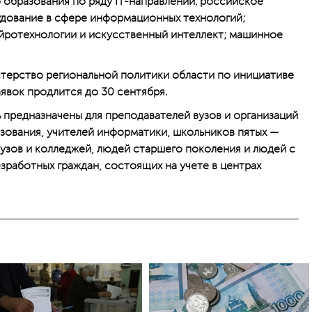
образования по ряду IТ-направлений: российское
дование в сфере информационных технологий;
йротехнологии и искусственный интеллект; машинное
терство региональной политики области по инициативе
явок продлится до 30 сентября.
ь предназначены для преподавателей вузов и организаций
зования, учителей информатики, школьников пятых —
вузов и колледжей, людей старшего поколения и людей с
работных граждан, состоящих на учете в центрах