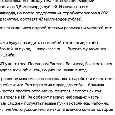
 строительство. Между тем, как сообщил Валерий
осла на 9,5 миллиарда рублей. Изначально его
миллиарда, но после подорожания стройматериалов в 2021
расчетам, составят 47 миллиардов рублей.
вичев поделился подробностями реализации масштабного
ми будут возводить по особой технологии, чтобы
браций на пучок, — рассказал он. — Высота фундамента —
а-шайба.
П уже готова. По словам Евгения Левичева, был поставлен
дованием объекта», но ученые нашли выход.
и решение максимально использовать наработки и чертежи,
рной физики. Эта стратегия оправдала себя — большая
ершается проектирование накопителя, вскоре начнем
о в апреле в ИЯФе соберут первую небольшую часть
 мы сможем получать первые пучки источника. Напомню,
— линейного ускорителя и накопительного кольца, которое