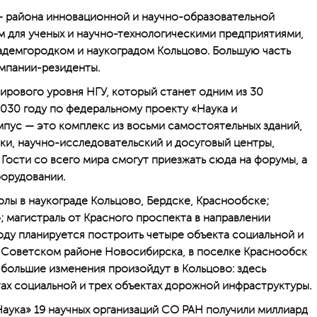
 района инновационной и научно-образовательной
 для ученых и научно-технологическими предприятиями,
адемгородком и наукоградом Кольцово. Большую часть
омпании-резиденты.
ирового уровня НГУ, который станет одним из 30
2030 году по федеральному проекту «Наука и
пус — это комплекс из восьми самостоятельных зданий,
и, научно-исследовательский и досуговый центры,
 Гости со всего мира смогут приезжать сюда на форумы, а
борудовании.
олы в наукограде Кольцово, Бердске, Краснообске;
; магистраль от Красного проспекта в направлении
году планируется построить четыре объекта социальной и
 Советском районе Новосибирска, в поселке Краснообск
большие изменения произойдут в Кольцово: здесь
тах социальной и трех объектах дорожной инфраструктуры.
Наука» 19 научных организаций СО РАН получили миллиард