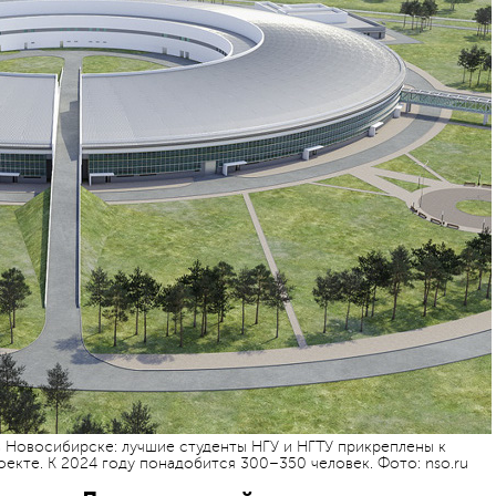
 Новосибирске: лучшие студенты НГУ и НГТУ прикреплены к
екте. К 2024 году понадобится 300–350 человек. Фото: nso.ru