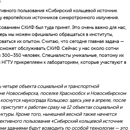
.
тивного пользования «Сибирский кольцевой источник
у европейских источников синхротронного излучения.
сованием СКИФ был туда принят. Это очень важно для нас,
перь мы можем официально обращаться в институты,
оваться их опытом. Считаю, что сегодня главная задача —
 сможет обслуживать СКИФ. Сейчас у нас около сотни
я 300–350 человек. Специалисты уникальные, поэтому их
 НГТУ прикрепляем к лабораториям, которые участвуют в
ь четыре объекта социальной и транспортной
не Новосибирска, поселке Краснообск и Новосибирском
оснутся наукограда Кольцово: здесь уже в апреле, после
 приступят к работам сразу на 12 объектах социальной и
ктуры. Кроме того, нынешней весной также начнется
ективного пользования «Сибирский кольцевой источник
и зданиями будут возводить по особой технологии — это