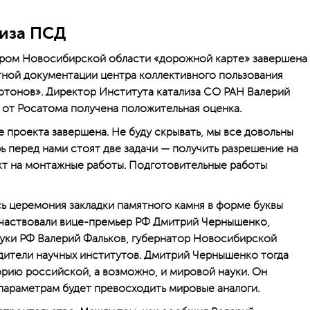
тиза ПСД
ром Новосибирской области «дорожной карте» завершена
тной документации центра коллективного пользования
отонов». Директор Института катализа СО РАН Валерий
я от Росатома получена положительная оценка.
 проекта завершена. Не буду скрывать, мы все довольны
рь перед нами стоят две задачи — получить разрешение на
кт на монтажные работы. Подготовительные работы
сь церемония закладки памятного камня в форме буквы
участвовали вице-премьер РФ Дмитрий Чернышенко,
ауки РФ Валерий Фальков, губернатор Новосибирской
дители научных институтов. Дмитрий Чернышенко тогда
торию российской, а возможно, и мировой науки. Он
параметрам будет превосходить мировые аналоги.