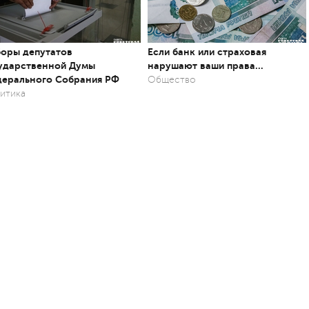
оры депутатов
Если банк или страховая
ударственной Думы
нарушают ваши права…
ерального Собрания РФ
Общество
итика