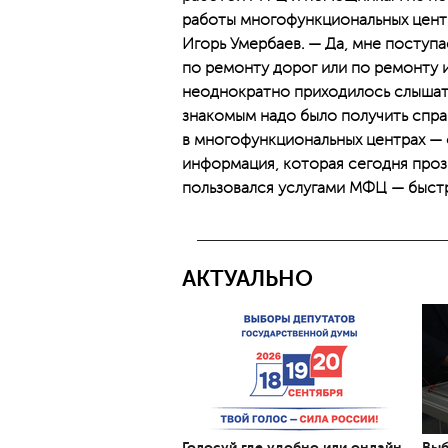
работы многофункциональных центр
Игорь Умербаев. — Да, мне поступ
по ремонту дорог или по ремонту и
неоднократно приходилось слышат
знакомым надо было получить справ
в многофункциональных центрах — о
информация, которая сегодня прозв
пользовался услугами МФЦ — быстр
АКТУАЛЬНО
Голосуй где удобно или онлайн
Выб