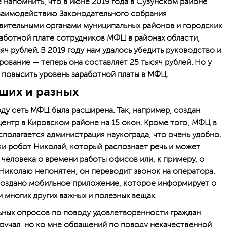
 напомнить, что в июне 2019 года в Сузунском районе
взаимодействию Законодательного собрания
вительными органами муниципальных районов и городских
работной плате сотрудников МФЦ в районах области,
яч рублей. В 2019 году нам удалось убедить руководство и
ование — теперь она составляет 25 тысяч рублей. Но у
па повысить уровень заработной платы в МФЦ.
ших и разных
оду сеть МФЦ была расширена. Так, например, создан
нтр в Кировском районе на 15 окон. Кроме того, МФЦ в
асполагается администрация наукограда, что очень удобно.
и робот Николай, который распознает речь и может
еловека о времени работы офисов или, к примеру, о
Николаю непонятен, он переводит звонок на оператора.
 создано мобильное приложение, которое информирует о
 многих других важных и полезных вещах.
ьных опросов по поводу удовлетворенности граждан
учал, но ко мне обращений по поводу некачественной