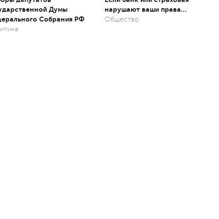
ударственной Думы
нарушают ваши права…
ерального Собрания РФ
Общество
итика