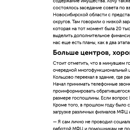
содержание имущества. Хочу также
состоялось заседание совета по 
Новосибирской области с предста
округов. Там говорили о низкой за
которая на тот момент была 20 тыс
выделить дополнительное финансир
нас еще есть планы, как в два эта
Больше центров, хоро
Стоит отметить, что в минувшем г
очередной многофункциональный це
Кольцово переехал в здание, где р
Начал принимать телефонные звонк
проинформировать обратившегося ч
размере госпошлины. Если вопрос 
Кроме того, в прошлом году было
загрузке различных филиалов МФЦ и
— Я сам лично не проводил социал
работой МФЦ и помощникам не пор