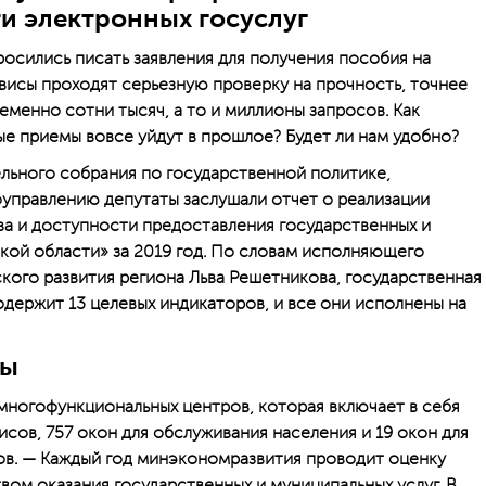
ти электронных госуслуг
росились писать заявления для получения пособия на
рвисы проходят серьезную проверку на прочность, точнее
менно сотни тысяч, а то и миллионы запросов. Как
ые приемы вовсе уйдут в прошлое? Будет ли нам удобно?
льного собрания по государственной политике,
управлению депутаты заслушали отчет о реализации
а и доступности предоставления государственных и
кой области» за 2019 год. По словам исполняющего
ого развития региона Льва Решетникова, государственная
одержит 13 целевых индикаторов, и все они исполнены на
ны
 многофункциональных центров, которая включает в себя
сов, 757 окон для обслуживания населения и 19 окон для
ов. — Каждый год минэкономразвития проводит оценку
вом оказания государственных и муниципальных услуг. В