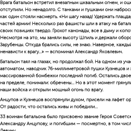
Врага батальон встретил внезапным шквальным огнем, и о
отступили. Но ненадолго. С танками и пушками они наброс
как один стояли насмерть. «Ни шагу назад! Удержать плац
частей армии! Несколько раз фашисты шли в атаку на баталь
своих позициях твердо. Грохот канонады, все в дыму и копо
Несмотря на это, мы заняли высоту Шпиль и держали обор
Зарубенцы. Откуда брались силы, не знаю. Наверное, каждый
ненависти к врагу…» — вспоминал Александр Яковлевич.
Батальон таял на глазах, но продолжал бой. На одном из уч
автоматом, наводчик 76-миллиметровой пушки Кузнецов и
массированной бомбежки последний погиб. Остались двое, 
на пределе, понимали: обречены… Но в этот момент гряну
наши войска и открыли мощный огонь по врагу.
Анцупов и Кузнецов воспрянули духом, присели на лафет ор
От радости, что остались живы и победили…
33 воинам батальона было присвоено звание Героя Советс
Александру Анцупову, и погибшим — посмертно, в том числ
Левину.