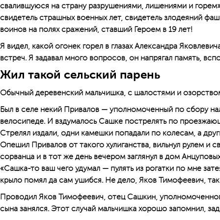
свалившуюся на страну разрушениями, лишениями и горем
свидетель страшных военных лет, свидетель злодеяний фаш
воинов на полях сражений, ставший Героем в 19 лет!
Я видел, какой огонек горел в глазах Александра Яковлевич
встреч. Я задавал много вопросов, он напрягал память, всп
Жил такой сельский парень
Обычный деревенский мальчишка, с шалостями и озорство
Был в селе некий Привалов — уполномоченный по сбору нал
велосипеде. И вздумалось Сашке пострелять по проезжающ
Стрелял издали, одни камешки попадали по колесам, а дру
Опешил Привалов от такого хулиганства, вильнул рулем и с
сорванца и в тот же день вечером заглянул в дом Анцуповы
«Сашка-то ваш чего удумал — пулять из рогатки по мне затея
крыло помял да сам ушибся. Не дело, Яков Тимофеевич, так
Проводил Яков Тимофеевич, отец Сашкин, уполномоченного
сына занялся. Этот случай мальчишка хорошо запомнил, зад