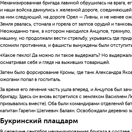
Механизированная бригада лавиной обрушилась на врага, е
и наши войска двинулись к железной дороге, соединяющей
за ним следующий, на дороге Орел — Ливны, и не менее о
Земля рвалась, стонала и горела от залпов орудий и танковы
Неожиданно танк, в котором находился Анцупов, тряхнуло, 
машину, но продолжали вести стрельбу, укрываясь где прид
сломили противника, и фашисты вынуждены были отступить
«Какое пекло! Да можно ли такое выдержать? Но выдержали
осматривая себя и глядя на выживших товарищей.
Затем было форсирование Кромы, где танк Александра Яков
ожогами попал в госпиталь.
За время его лечения часть ушла вперед, и Анцупов был за
бригаду. Здесь он вновь встретился с земляком Василием Л
призывались вместе). Оба были командирами отделений ба
капитан Гарегин Шегиевич Балаян. Освобождали деревню за
Букринский плацдарм
В середине сентября механизированная бригада в составе 