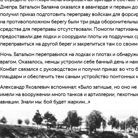
Днепра. Батальон Балаяна оказался в авангарде и первым д
получил приказ подготовить переправу войскам для форси
на противоположном берегу были три ряда оборонительных
средства для переправы отсутствовали. Помогли партизан
предоставили две лодки и соорудили плоты из подручных с
переправиться на другой берег и закрепиться там со свои
Ночь. Батальон переправился на лодках и плотах и обнару
врагом. Оказалось, немцы устроили себе банный день и нах
Комбат связался с руководством и получил приказ: во что 
плацдарм и обеспечить тем самым устройство понтонных м
Александр Яковлевич вспоминал: «Было затишье, но оно н
имели на вооружении много танков и артиллерии, пехотны
авиации. Знали мы: бой будет жарким…»