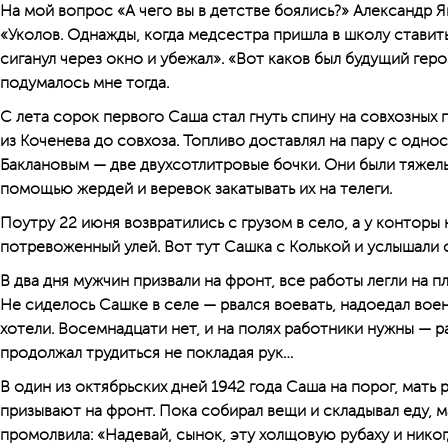
На мой вопрос «А чего вы в детстве боялись?» Александр Я
«Уколов. Однажды, когда медсестра пришла в школу ставить 
сиганул через окно и убежал». «Вот каков был будущий гер
подумалось мне тогда.
С лета сорок первого Саша стал гнуть спину на совхозных 
из Коченева до совхоза. Топливо доставлял на пару с одн
Баклановым — две двухсотлитровые бочки. Они были тяжел
помощью жердей и веревок закатывать их на телеги.
Поутру 22 июня возвратились с грузом в село, а у конторы 
потревоженный улей. Вот тут Сашка с Колькой и услышали 
В два дня мужчин призвали на фронт, все работы легли на п
Не сиделось Сашке в селе — рвался воевать, надоедал военк
хотели. Восемнадцати нет, и на полях работники нужны — р
продолжал трудиться не покладая рук…
В один из октябрьских дней 1942 года Саша на порог, мать р
призывают на фронт. Пока собирал вещи и складывал еду, м
промолвила: «Надевай, сынок, эту холщовую рубаху и никог