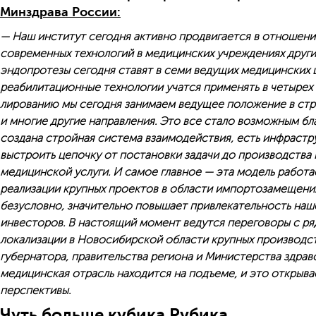
Минздрава России:
— Наш институт сегодня активно продвигается в отношени
современных технологий в медицинских учреждениях других
эндопротезы сегодня ставят в семи ведущих медицинских ц
реабилитационные технологии учатся применять в четырех
лированию мы сегодня занимаем ведущее положение в стр
и многие другие на­правления. Это все стало возможным бла
создана стройная система взаимодействия, есть инфрастру
выстроить цепочку от постановки задачи до производства 
медицинской услуги. И самое главное — эта модель работа
реализации крупных проектов в области импортозамещения
безусловно, значительно повышает привлекательность наш
инвесторов. В настоящий момент ведутся переговоры с р
локализации в Новосибирской области крупных производст
губернатора, правительства региона и Министерства здра
медицинская отрасль находится на подъеме, и это откры
перспективы.
Чуть больше кубика Рубика