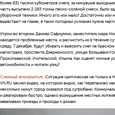
более 631 тысячи кубометров снега, за минувшие выходные
часть высыпано 2 293 тонны песко-соляной смеси, было за
уборочной техники. Много это или мало? Достаточно или н
вырастают на глазах, в таких погодных условиях нужна «арт
Утром во вторник Данияр Сафиуллин, заместитель мэра Нов
находятся проблемные места, и расчистить их в течение сут
среду, 7 декабря, будут убирать и вывозить снег на Красно
магистрали, проспекте Дзержинского, улицах Большевистс
Прокопьевской, Учительской, Ильича. Как оценят ночные 
автомобилисты и жители улиц?
Снежный апокалипсис
. Ситуация критическая не только в
VN.RU заснял видео, на котором видно, как Черепаново на
несколько минут город оказался под сугробами. Коммуна
и реагировали быстро, однако возмущение местных жителей
заваливали проезды и проходы к домам.