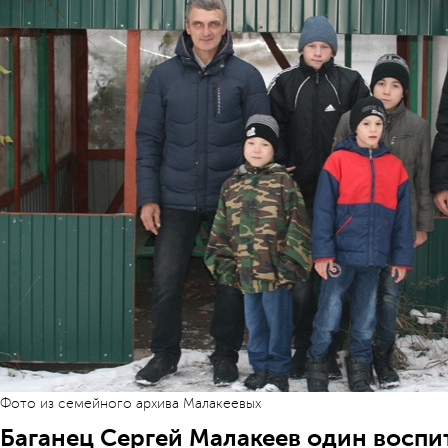
Фото из семейного архива Малакеевых
Баганец Сергей Малакеев один воспи