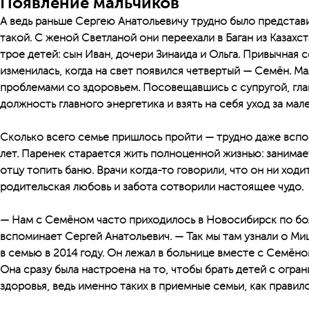
Появление мальчиков
А ведь раньше Сергею Анатольевичу трудно было представи
такой. С женой Светланой они переехали в Баган из Казахст
трое детей: сын Иван, дочери Зинаида и Ольга. Привычная
изменилась, когда на свет появился четвертый — Семён. М
проблемами со здоровьем. Посовещавшись с супругой, гла
должность главного энергетика и взять на себя уход за мал
Сколько всего семье пришлось пройти — трудно даже вспо
лет. Паренек старается жить полноценной жизнью: занимае
отцу топить баню. Врачи когда-то говорили, что он ни ходит
родительская любовь и забота сотворили настоящее чудо.
— Нам с Семёном часто приходилось в Новосибирск по бол
вспоминает Сергей Анатольевич. — Так мы там узнали о Ми
в семью в 2014 году. Он лежал в больнице вместе с Семён
Она сразу была настроена на то, чтобы брать детей с ог
здоровья, ведь именно таких в приемные семьи, как правил