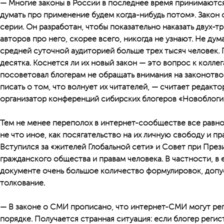
— Многие законы в России в последнее время принимаются
думать про применение будем когда-нибудь потом». Закон 
серии. Он разработан, чтобы показательно наказать двух-т
авторов про него, скорее всего, никогда не узнают. Не дум
средней суточной аудиторией больше трех тысяч человек.
десятка. Коснется ли их новый закон — это вопрос к колле
посоветовал блогерам не обращать внимания на законотв
писать о том, что волнует их читателей, — считает редакто
организатор конференций сибирских блогеров «Новоблогик
Тем не менее переполох в интернет-сообществе все равно 
не что иное, как посягательство на их личную свободу и п
Вступился за «жителей Глобальной сети» и Совет при Пре
гражданского общества и правам человека. В частности, в е
документе очень большое количество формулировок, доп
толкование.
— В законе о СМИ прописано, что интернет-СМИ могут рег
порядке. Получается странная ситуация: если блогер реги